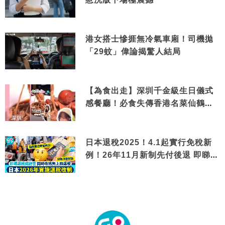
港女搭士慘捱無冷氣車廂！司機拋
「29蚊」偉論揭驚人結局
【為食出走】深圳千金級生日儀式
感餐廳！必食失傳香港名菜仙鶴神
針＋黃金松葉蟹斗
日本退稅2025！4.1起實行免稅新
例！26年11月新制先付後退 即睇步
驟！