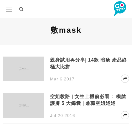
敷mask
親身試用再分享| 14款 暗瘡 產品終
極大比拼
Mar 6 2017
空姐教路 | 女生上機前必看： 機艙
護膚 5 大錦囊 | 兼職空姐姥姥
Jul 20 2016