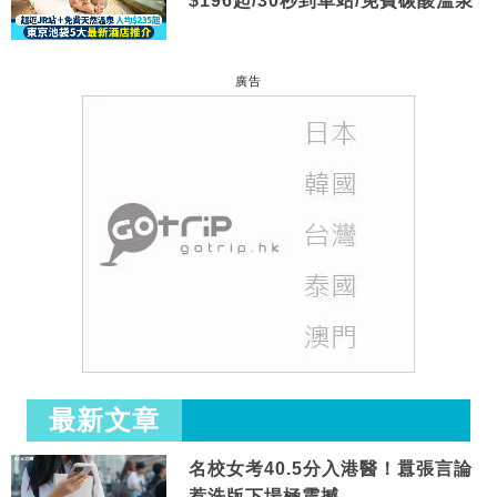
$196起/30秒到車站/免費碳酸溫泉
廣告
最新文章
名校女考40.5分入港醫！囂張言論
惹洗版下場極震撼