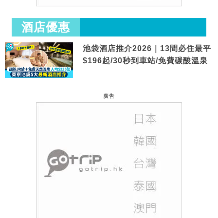
酒店優惠
池袋酒店推介2026｜13間必住最平
$196起/30秒到車站/免費碳酸溫泉
廣告