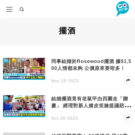
擺酒
同事結婚於Rosewood擺酒 嫌$1,5
00人情都未夠 公價原來要咁多！
Nov 29 2023
結婚擺酒竟有老鼠曱甴四圍走「贈
慶」 經理對新人嬉皮笑臉提議賠償
cheap到爆
Oct 20 2023