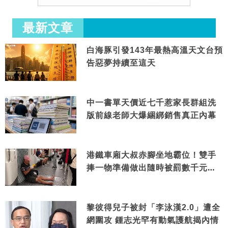
最新文章
白海豚引發143年最熱高溫天文台預
告惡夢持續至這天
中一書單天價近七千惹家長群組洗
版前線老師大爆綑綁銷售真正內幕
港鐵車廂大叔赤腳坐地霸位！雙手
捧一物準備做出隨時被罰數千元舉
動
黎彼得兒子被封「李泳漢2.0」遭全
網圍攻 鍾志光罕有動氣護航揭內情