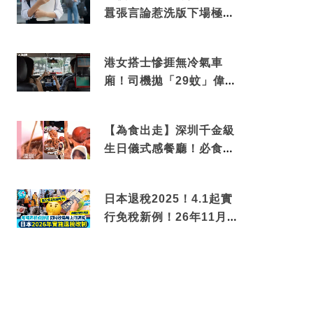
囂張言論惹洗版下場極震
撼
港女搭士慘捱無冷氣車
廂！司機拋「29蚊」偉論
揭驚人結局
【為食出走】深圳千金級
生日儀式感餐廳！必食失
傳香港名菜仙鶴神針＋黃
金松葉蟹斗
日本退稅2025！4.1起實
行免稅新例！26年11月
新制先付後退 即睇步驟！