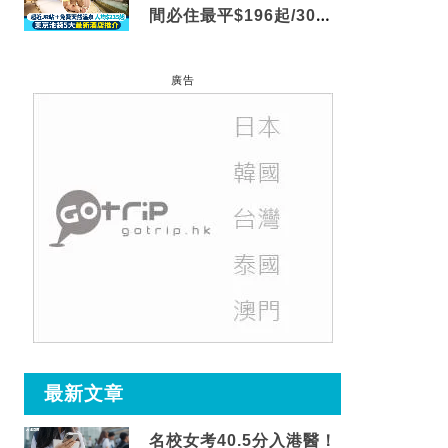
間必住最平$196起/30秒
到車站/免費碳酸溫泉
廣告
最新文章
名校女考40.5分入港醫！