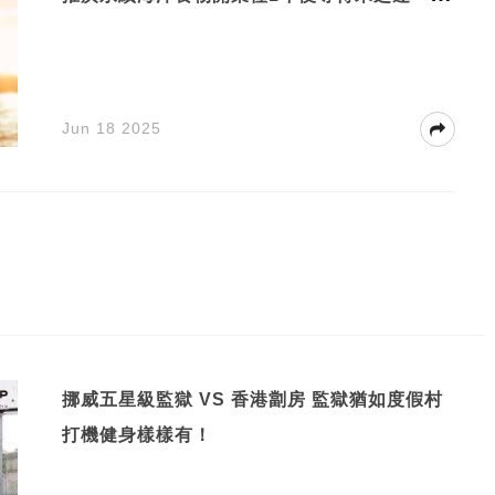
餐廳特色菜式有鱈魚三吃用不同方式呈現鱈魚
美味餐廳每晚只接待24位客人足夠私密讓大家
靜靜品嚐美食及欣賞峽灣美景
Jun 18 2025
挪威五星級監獄 VS 香港劏房 監獄猶如度假村
打機健身樣樣有！