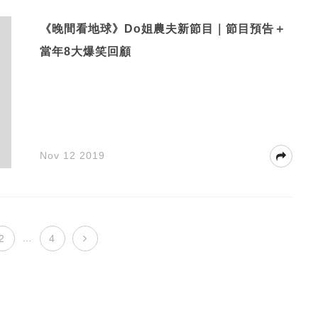
《晚間看地球》Do姐農夫新節目｜節目預告＋
當年8大爆笑回顧
Nov 12 2019
…
2
4