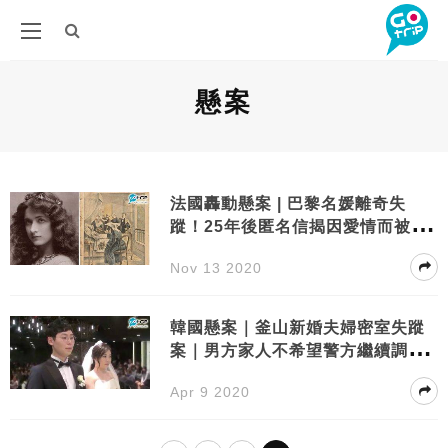
懸案
法國轟動懸案 | 巴黎名媛離奇失
蹤！25年後匿名信揭因愛情而被軟
禁
Nov 13 2020
韓國懸案｜釜山新婚夫婦密室失蹤
案｜男方家人不希望警方繼續調
查！丈夫初戀女友最大可疑
Apr 9 2020