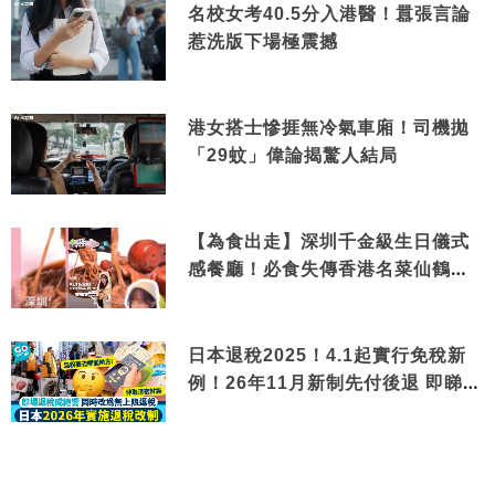
名校女考40.5分入港醫！囂張言論
惹洗版下場極震撼
港女搭士慘捱無冷氣車廂！司機拋
「29蚊」偉論揭驚人結局
【為食出走】深圳千金級生日儀式
感餐廳！必食失傳香港名菜仙鶴神
針＋黃金松葉蟹斗
日本退稅2025！4.1起實行免稅新
例！26年11月新制先付後退 即睇步
驟！