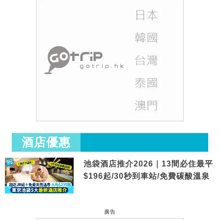
酒店優惠
池袋酒店推介2026｜13間必住最平
$196起/30秒到車站/免費碳酸溫泉
廣告