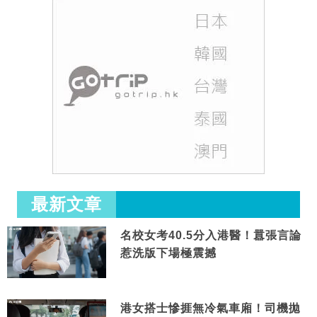
最新文章
名校女考40.5分入港醫！囂張言論
惹洗版下場極震撼
港女搭士慘捱無冷氣車廂！司機拋