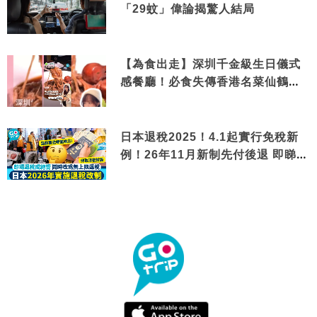
「29蚊」偉論揭驚人結局
【為食出走】深圳千金級生日儀式
感餐廳！必食失傳香港名菜仙鶴神
針＋黃金松葉蟹斗
日本退稅2025！4.1起實行免稅新
例！26年11月新制先付後退 即睇步
驟！