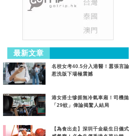
最新文章
名校女考40.5分入港醫！囂張言論
惹洗版下場極震撼
港女搭士慘捱無冷氣車廂！司機拋
「29蚊」偉論揭驚人結局
【為食出走】深圳千金級生日儀式