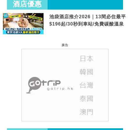
酒店優惠
池袋酒店推介2026｜13間必住最平
$196起/30秒到車站/免費碳酸溫泉
廣告