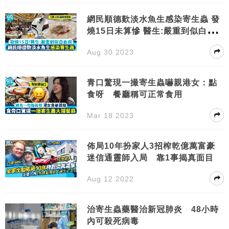
網民順德歎淡水魚生感染寄生蟲 發
燒15日未算慘 醫生:嚴重到似白血
病
Aug 30 2023
青口驚現一撮寄生蟲嚇親港女：點
食呀 餐廳稱可正常食用
Mar 18 2023
佈局10年扮家人3招榨乾億萬富豪
迷信通靈師入局 靠1事揭真面目
Aug 12 2022
治寄生蟲藥醫治新冠肺炎 48小時
內可殺死病毒