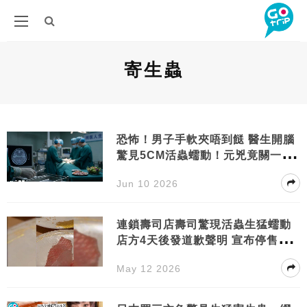
寄生蟲
恐怖！男子手軟夾唔到餸 醫生開腦
驚見5CM活蟲蠕動！元兇竟關一個
飲食習慣事
Jun 10 2026
連鎖壽司店壽司驚現活蟲生猛蠕動
店方4天後發道歉聲明 宣布停售所
有相關產品
May 12 2026