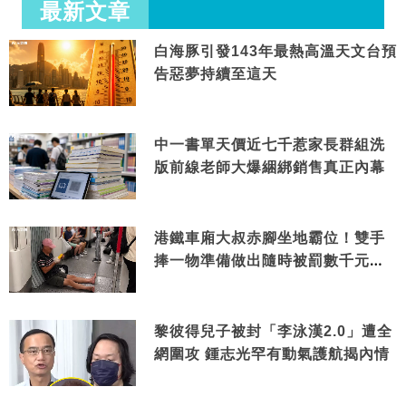
最新文章
白海豚引發143年最熱高溫天文台預
告惡夢持續至這天
中一書單天價近七千惹家長群組洗
版前線老師大爆綑綁銷售真正內幕
港鐵車廂大叔赤腳坐地霸位！雙手
捧一物準備做出隨時被罰數千元舉
動
黎彼得兒子被封「李泳漢2.0」遭全
網圍攻 鍾志光罕有動氣護航揭內情