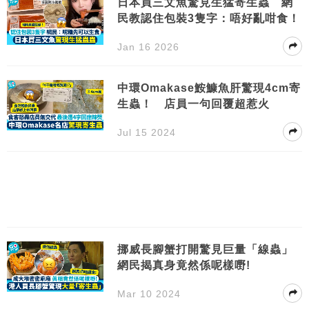
日本買三文魚驚見生猛寄生蟲 網
民教認住包裝3隻字：唔好亂咁食！
Jan 16 2026
中環Omakase鮟鱇魚肝驚現4cm寄
生蟲！ 店員一句回覆超惹火
Jul 15 2024
挪威長腳蟹打開驚見巨量「線蟲」
網民揭真身竟然係呢樣嘢!
Mar 10 2024