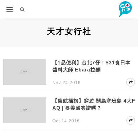
天才女行社
【1品便利】台北7仔！$31食日本
醬料大師 Ebara拉麵
Nov 24 2016
【廉航插旗】窮遊 關島塞班島 4大F
AQ | 要美國簽證嗎？
Oct 14 2016