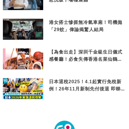
港女搭士慘捱無冷氣車廂！司機拋
「29蚊」偉論揭驚人結局
【為食出走】深圳千金級生日儀式
感餐廳！必食失傳香港名菜仙鶴神
針＋黃金松葉蟹斗
日本退稅2025！4.1起實行免稅新
例！26年11月新制先付後退 即睇步
驟！