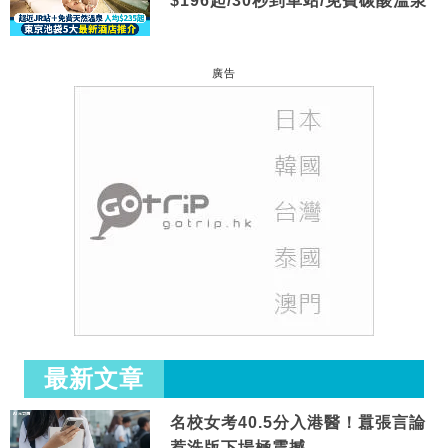
$196起/30秒到車站/免費碳酸溫泉
廣告
最新文章
名校女考40.5分入港醫！囂張言論
惹洗版下場極震撼