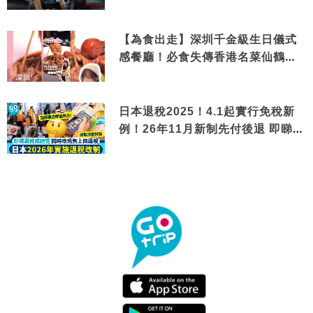
【為食出走】深圳千金級生日儀式
感餐廳！必食失傳香港名菜仙鶴神
針＋黃金松葉蟹斗
日本退稅2025！4.1起實行免稅新
例！26年11月新制先付後退 即睇步
驟！