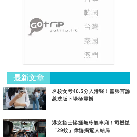
最新文章
名校女考40.5分入港醫！囂張言論
惹洗版下場極震撼
港女搭士慘捱無冷氣車廂！司機拋
「29蚊」偉論揭驚人結局