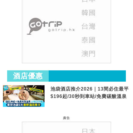
酒店優惠
池袋酒店推介2026｜13間必住最平
$196起/30秒到車站/免費碳酸溫泉
廣告