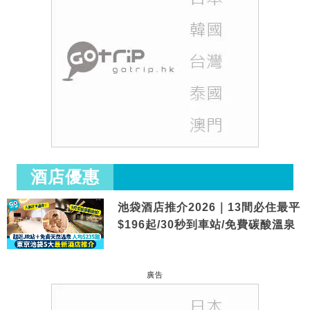
酒店優惠
池袋酒店推介2026｜13間必住最平
$196起/30秒到車站/免費碳酸溫泉
廣告