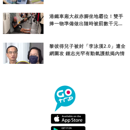
港鐵車廂大叔赤腳坐地霸位！雙手
捧一物準備做出隨時被罰數千元舉
動
黎彼得兒子被封「李泳漢2.0」遭全
網圍攻 鍾志光罕有動氣護航揭內情