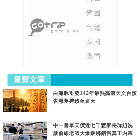
最新文章
白海豚引發143年最熱高溫天文台預
告惡夢持續至這天
中一書單天價近七千惹家長群組洗
版前線老師大爆綑綁銷售真正內幕