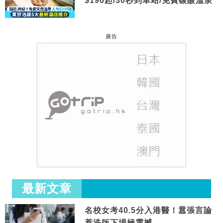
$196起/30秒到車站/免費碳酸溫泉
廣告
最新文章
名校女考40.5分入港醫！囂張言論
惹洗版下場極震撼