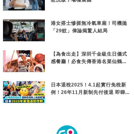
港女搭士慘捱無冷氣車廂！司機拋
「29蚊」偉論揭驚人結局
【為食出走】深圳千金級生日儀式
感餐廳！必食失傳香港名菜仙鶴神
針＋黃金松葉蟹斗
日本退稅2025！4.1起實行免稅新
例！26年11月新制先付後退 即睇步
驟！