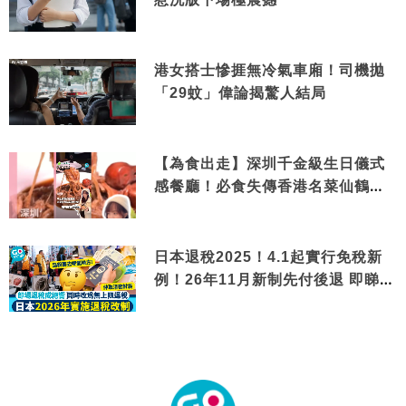
港女搭士慘捱無冷氣車廂！司機拋
「29蚊」偉論揭驚人結局
【為食出走】深圳千金級生日儀式
感餐廳！必食失傳香港名菜仙鶴神
針＋黃金松葉蟹斗
日本退稅2025！4.1起實行免稅新
例！26年11月新制先付後退 即睇步
驟！