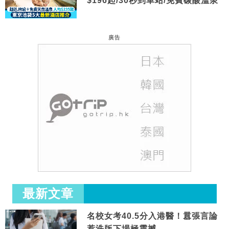
$196起/30秒到車站/免費碳酸溫泉
廣告
最新文章
名校女考40.5分入港醫！囂張言論
惹洗版下場極震撼