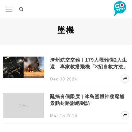
墜機
濟州航空空難︱179人罹難僅2人生
還 專家教搭飛機「8招自救方法」
Dec 30 2024
亂搞有個限度 | 冰島墜機神秘廢墟
景點封路謝絕到訪
Mar 15 2016