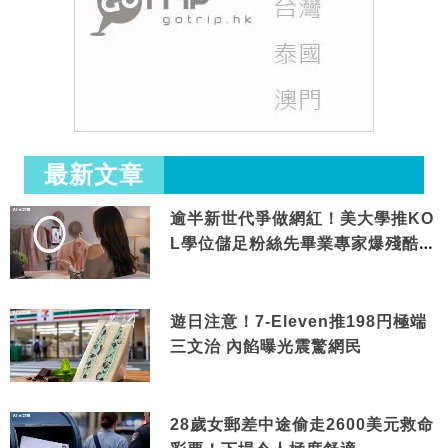
最新文章
逾半新世代爭做網紅！美大學推KO
L學位儲足粉絲先畢業專家爆殘酷現
實
遊日注意！7-Eleven推198円極端
三文治 內餡曝光震驚網民
28歲女郵差中途偷走2600美元救命