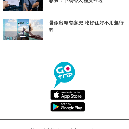
彩票！下場令人極度舒適
暑假出海有麥兜 吃好住好不用趕行
程