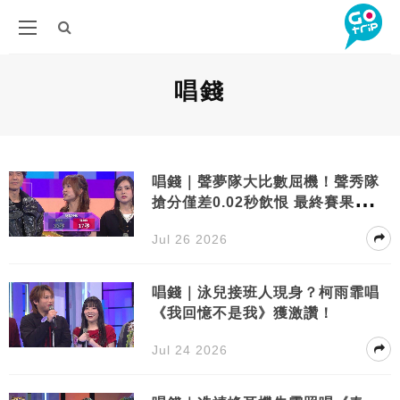
唱錢
唱錢｜聲夢隊大比數屈機！聲秀隊
搶分僅差0.02秒飲恨 最終賽果極懸
殊
Jul 26 2026
唱錢｜泳兒接班人現身？柯雨霏唱
《我回憶不是我》獲激讚！
Jul 24 2026