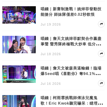
唱錢｜新賽制激戰！姚焯菲發動技
能搶分 師妹隊僅差0.02秒飲恨
Jul 19 2026
唱錢｜詹天文姚焯菲默契合作贏盡
掌聲 聲秀隊終極戰大炒車 低分慘敗
收場
Jul 18 2026
唱錢｜詹天文被森美逼輸錢！臨場
爆Seed唱《喜歡你》奪94.1%震驚
全場
Jul 16 2026
唱錢｜柯雨霏挑戰師傅泳兒魔鬼
歌！Eric Kwok聽完嚇呆：瞇埋眼