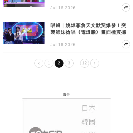
都掂
Jul 16 2026
唱錢｜姚焯菲詹天文默契爆發！突
襲師妹搶唱《電燈膽》畫面極震撼
Jul 16 2026
…
1
2
3
12
廣告