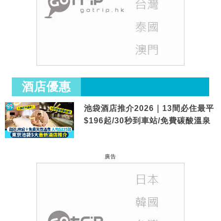
酒店優惠
池袋酒店推介2026｜13間必住最平
$196起/30秒到車站/免費碳酸溫泉
廣告