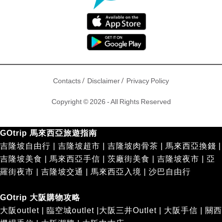
/
/
Contacts
Disclaimer
Privacy Policy
Copyright © 2026 - All Rights Reserved
GOtrip 馬來西亞旅遊指南
吉隆坡自由行
|
吉隆坡超市
|
吉隆坡肉骨茶
|
馬來西亞換錢
|
吉隆坡美食
|
馬來西亞手信
|
茨廠街美食
|
吉隆坡夜市
|
亞
羅街夜市
|
吉隆坡交通
|
馬來西亞入境
|
沙巴自由行
GOtrip 大阪購物攻略
大阪outlet
|
臨空城outlet
|
大阪三井Outlet
|
大阪手信
|
關西