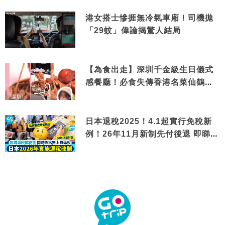
港女搭士慘捱無冷氣車廂！司機拋
「29蚊」偉論揭驚人結局
【為食出走】深圳千金級生日儀式
感餐廳！必食失傳香港名菜仙鶴神
針＋黃金松葉蟹斗
日本退稅2025！4.1起實行免稅新
例！26年11月新制先付後退 即睇步
驟！