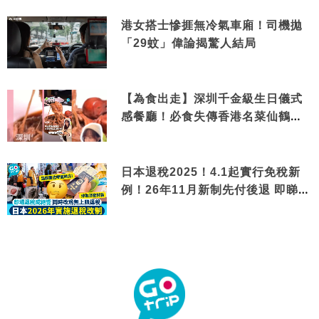
港女搭士慘捱無冷氣車廂！司機拋
「29蚊」偉論揭驚人結局
【為食出走】深圳千金級生日儀式
感餐廳！必食失傳香港名菜仙鶴神
針＋黃金松葉蟹斗
日本退稅2025！4.1起實行免稅新
例！26年11月新制先付後退 即睇步
驟！