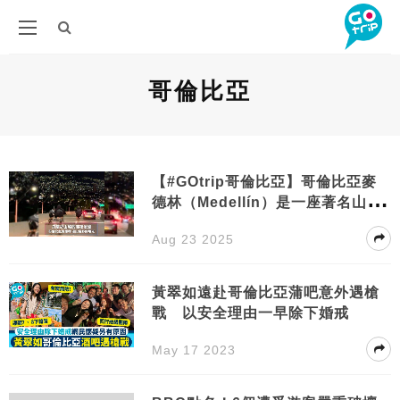
哥倫比亞
【#GOtrip哥倫比亞】哥倫比亞麥
德林（Medellín）是一座著名山城
位於安蒂奧基亞省山谷中四周群山
Aug 23 2025
環繞建築依山而建入夜之後滿山燈
光意外地帶有一種浪漫又壯觀詩意
黃翠如遠赴哥倫比亞蒲吧意外遇槍
戰 以安全理由一早除下婚戒
May 17 2023