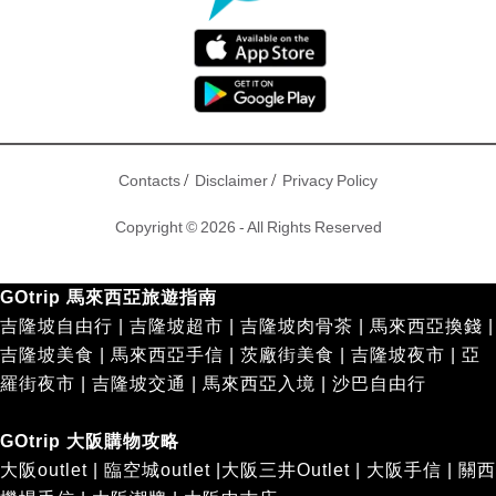
/
/
Contacts
Disclaimer
Privacy Policy
Copyright © 2026 - All Rights Reserved
GOtrip 馬來西亞旅遊指南
吉隆坡自由行
|
吉隆坡超市
|
吉隆坡肉骨茶
|
馬來西亞換錢
|
吉隆坡美食
|
馬來西亞手信
|
茨廠街美食
|
吉隆坡夜市
|
亞
羅街夜市
|
吉隆坡交通
|
馬來西亞入境
|
沙巴自由行
GOtrip 大阪購物攻略
大阪outlet
|
臨空城outlet
|
大阪三井Outlet
|
大阪手信
|
關西