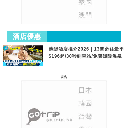
酒店優惠
池袋酒店推介2026｜13間必住最平
$196起/30秒到車站/免費碳酸溫泉
廣告