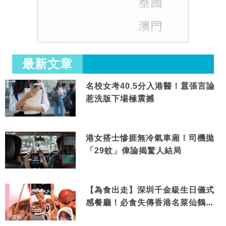
最新文章
名校女考40.5分入港醫！囂張言論
惹洗版下場極震撼
港女搭士慘捱無冷氣車廂！司機拋
「29蚊」偉論揭驚人結局
【為食出走】深圳千金級生日儀式
感餐廳！必食失傳香港名菜仙鶴神
針＋黃金松葉蟹斗