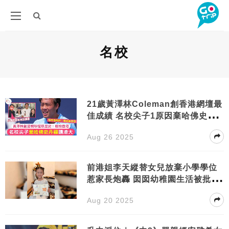
名校
21歲黃澤林Coleman創香港網壇最
佳成績 名校尖子1原因棄哈佛史丹
福讀港大
Aug 26 2025
前港姐李天縱替女兒放棄小學學位
惹家長炮轟 囡囡幼稚園生活被批
「痴線」
Aug 20 2025