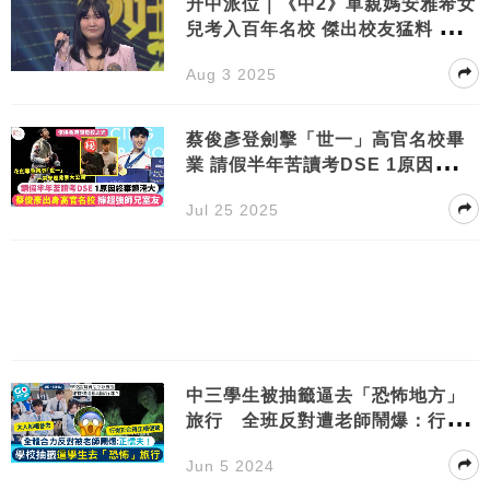
升中派位｜《中2》單親媽安雅希女
兒考入百年名校 傑出校友猛料 畢業
照曝光
Aug 3 2025
蔡俊彥登劍擊「世一」高官名校畢
業 請假半年苦讀考DSE 1原因棄讀
港大
Jul 25 2025
中三學生被抽籤逼去「恐怖地方」
旅行 全班反對遭老師鬧爆：行得
正驚乜？
Jun 5 2024