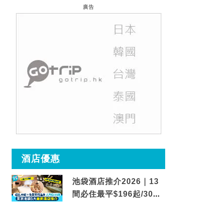
廣告
酒店優惠
池袋酒店推介2026｜13
間必住最平$196起/30秒
到車站/免費碳酸溫泉