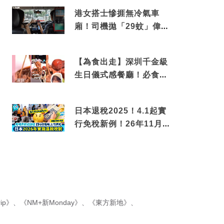
港女搭士慘捱無冷氣車
廂！司機拋「29蚊」偉論
揭驚人結局
【為食出走】深圳千金級
生日儀式感餐廳！必食失
傳香港名菜仙鶴神針＋黃
金松葉蟹斗
日本退稅2025！4.1起實
行免稅新例！26年11月
新制先付後退 即睇步驟！
ip》
、
《NM+新Monday》
、
《東方新地》
、