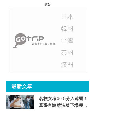
廣告
最新文章
名校女考40.5分入港醫！
囂張言論惹洗版下場極震
撼