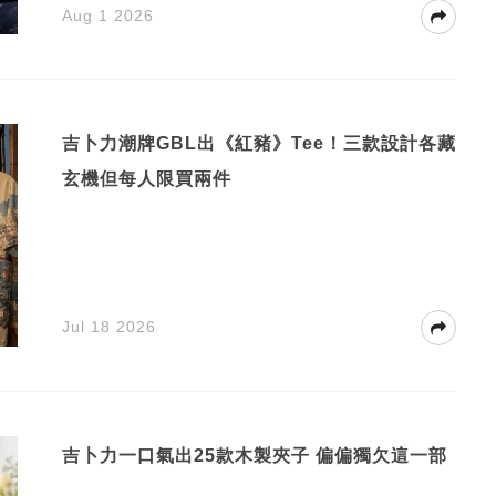
Aug 1 2026
吉卜力潮牌GBL出《紅豬》Tee！三款設計各藏
玄機但每人限買兩件
Jul 18 2026
吉卜力一口氣出25款木製夾子 偏偏獨欠這一部