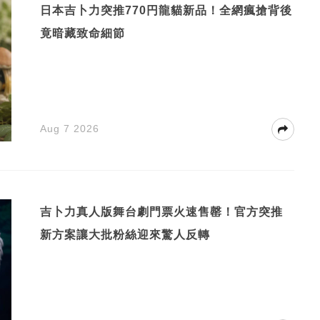
日本吉卜力突推770円龍貓新品！全網瘋搶背後
竟暗藏致命細節
Aug 7 2026
吉卜力真人版舞台劇門票火速售罄！官方突推
新方案讓大批粉絲迎來驚人反轉