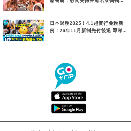
感餐廳！必食失傳香港名菜仙鶴神
針＋黃金松葉蟹斗
日本退稅2025！4.1起實行免稅新
例！26年11月新制先付後退 即睇步
驟！