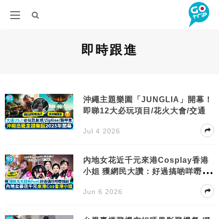
即時跟進
沖繩主題樂園「JUNGLIA」開幕！
即睇12大必玩項目/花火大會/交通
Jul 4 2026
內地女花近千元來港Cosplay香港
小姐 獲網民大讚：好過搞啲咩嘢繽
紛
Jun 6 2026