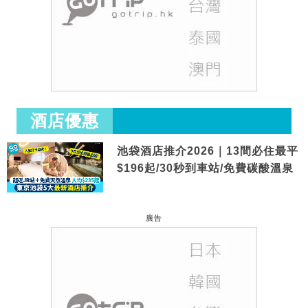
酒店優惠
池袋酒店推介2026｜13間必住最平
$196起/30秒到車站/免費碳酸溫泉
廣告