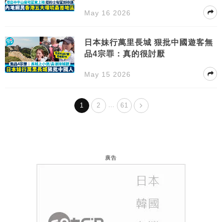
May 16 2026
日本妹行萬里長城 狠批中國遊客無
品4宗罪：真的很討厭
May 15 2026
…
1
2
61
廣告