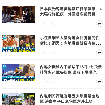
日本觀光客遭當地酒店行業嫌棄 4
大惡行好難頂 外國遊客反而更
好!?
Jun 1 2026
小紅書網民大讚香港食長腳蟹高性
價比！網民：內地哪個飯店有這麼
便宜
Jun 1 2026
內地女機艙內不願放下LV手袋 飛機
排緊隊起飛要折返 最後下場曝光
Jun 1 2026
內地網民評選香港五大環境最差地
區 港島中半山豪宅區意外上榜