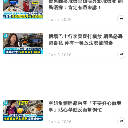
台男轟搭飛機空姐唔畀影飛機餐 網
民唔撐：肯定有嘢未講！
Jun 5 2026
機場巴士行李齊齊打橫放 網民怒轟
超自私 仲有一種放法都被鬧爆
Jun 5 2026
空姐集體呼籲乘客「不要好心做壞
事」貼心舉動反而幫倒忙
Jun 4 2026