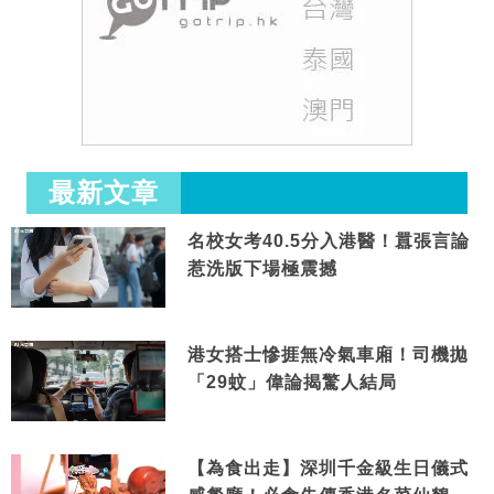
最新文章
名校女考40.5分入港醫！囂張言論
惹洗版下場極震撼
港女搭士慘捱無冷氣車廂！司機拋
「29蚊」偉論揭驚人結局
【為食出走】深圳千金級生日儀式