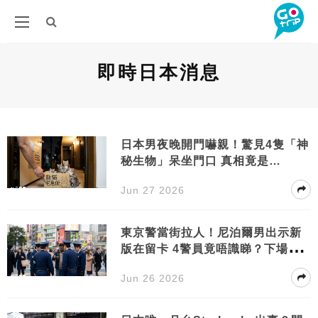
即時日本消息
日本男夜晚開門嚇親！驚見4隻「神
秘生物」呆坐門口 真相竟是…
Jun 27 2026
東京警當街拉人！尼泊爾男出示新
版在留卡 4警員竟唔識睇？下場超
無奈
Jun 26 2026