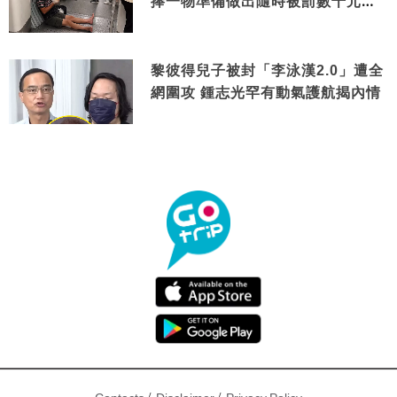
捧一物準備做出隨時被罰數千元舉
動
黎彼得兒子被封「李泳漢2.0」遭全
網圍攻 鍾志光罕有動氣護航揭內情