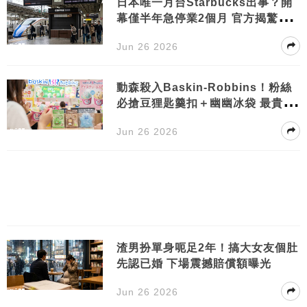
日本唯一月台Starbucks出事？開
幕僅半年急停業2個月 官方揭驚人
真相
Jun 26 2026
動森殺入Baskin-Robbins！粉絲
必搶豆狸匙羹扣＋幽幽冰袋 最貴一
款盛惠3,900円！
Jun 26 2026
渣男扮單身呃足2年！搞大女友個肚
先認已婚 下場震撼賠償額曝光
Jun 26 2026