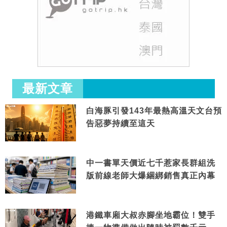
最新文章
白海豚引發143年最熱高溫天文台預
告惡夢持續至這天
中一書單天價近七千惹家長群組洗
版前線老師大爆綑綁銷售真正內幕
港鐵車廂大叔赤腳坐地霸位！雙手