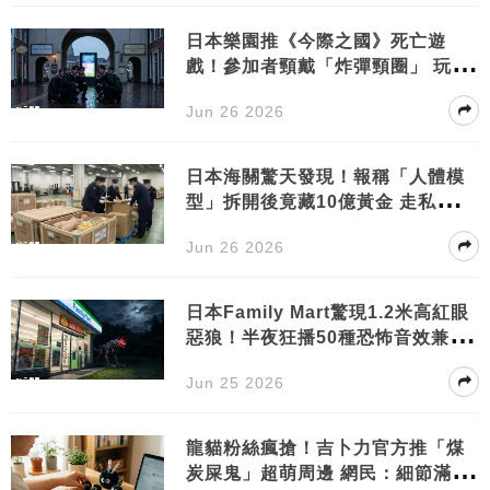
日本樂園推《今際之國》死亡遊
戲！參加者頸戴「炸彈頸圈」 玩錯
一步即引爆？
Jun 26 2026
日本海關驚天發現！報稱「人體模
型」拆開後竟藏10億黃金 走私手法
震驚全網
Jun 26 2026
日本Family Mart驚現1.2米高紅眼
惡狼！半夜狂播50種恐怖音效兼講
人話挑釁
Jun 25 2026
龍貓粉絲瘋搶！吉卜力官方推「煤
炭屎鬼」超萌周邊 網民：細節滿分