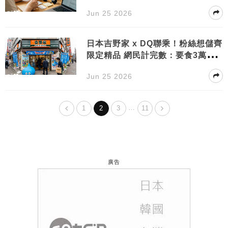
必儲！
Jun 25 2026
日本吉野家 x DQ聯乘！粉絲想儲齊
限定精品 網民計完數：要食3萬5千
円？
Jun 25 2026
…
1
2
3
11
廣告