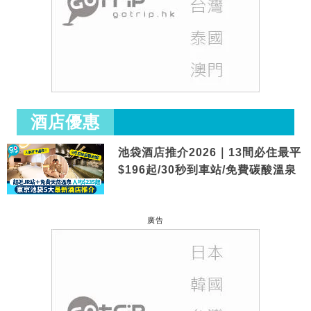
酒店優惠
池袋酒店推介2026｜13間必住最平
$196起/30秒到車站/免費碳酸溫泉
廣告