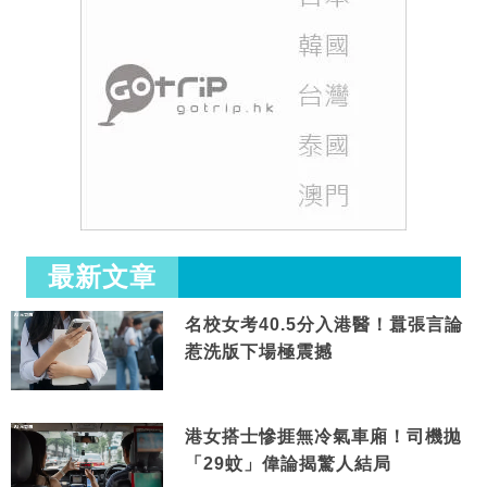
最新文章
名校女考40.5分入港醫！囂張言論
惹洗版下場極震撼
港女搭士慘捱無冷氣車廂！司機拋
「29蚊」偉論揭驚人結局