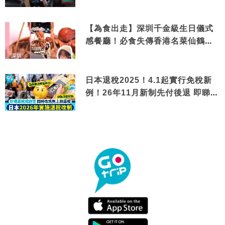
【為食出走】深圳千金級生日儀式
感餐廳！必食失傳香港名菜仙鶴神
針＋黃金松葉蟹斗
日本退稅2025！4.1起實行免稅新
例！26年11月新制先付後退 即睇步
驟！