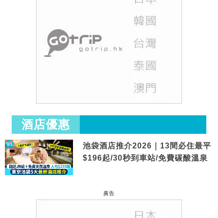
酒店優惠
池袋酒店推介2026｜13間必住最平
$196起/30秒到車站/免費碳酸溫泉
廣告