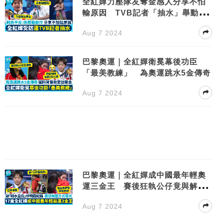
全紅嬋力壓隊友奪金感人分享不怕
輸原因 TVB記者「抽水」舉動被
批！
Aug 7 2024
巴黎奧運｜全紅嬋衛冕幕後功臣
「最美教練」 為奧運跳水5金傳奇
Aug 7 2024
巴黎奧運｜全紅嬋成中國最年輕奧
運三金王 賽後狂執公仔竟與解壓
有關！
Aug 7 2024