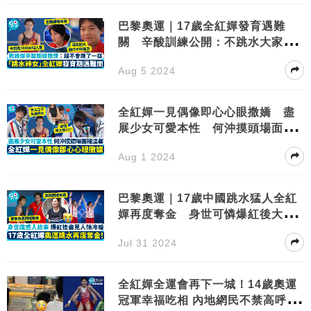
巴黎奧運｜17歲全紅嬋發育遇難
關 辛酸訓練公開：不跳水大家還
會喜歡我嗎？
Aug 5 2024
全紅嬋一見偶像即心心眼撒嬌 盡
展少女可愛本性 何沖摸頭場面極
溫馨
Aug 1 2024
巴黎奧運｜17歲中國跳水猛人全紅
嬋再度奪金 身世可憐爆紅後大翻
身
Jul 31 2024
全紅嬋全運會再下一城！14歲奧運
冠軍幸福吃相 內地網民不禁高呼：