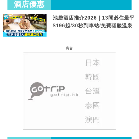
酒店優惠
池袋酒店推介2026｜13間必住最平
$196起/30秒到車站/免費碳酸溫泉
廣告