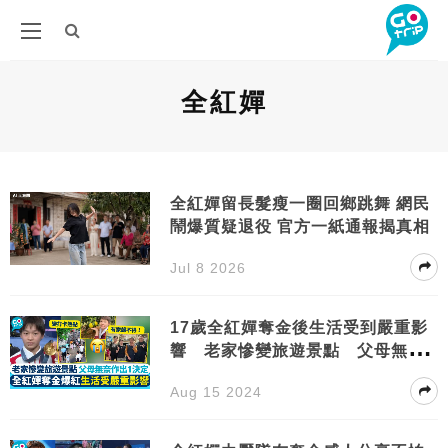
全紅嬋
全紅嬋留長髮瘦一圈回鄉跳舞 網民
鬧爆質疑退役 官方一紙通報揭真相
Jul 8 2026
17歲全紅嬋奪金後生活受到嚴重影
響 老家慘變旅遊景點 父母無奈
作出1決定
Aug 15 2024