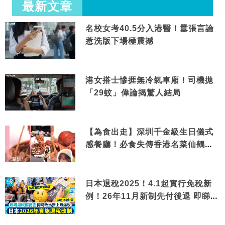
最新文章
名校女考40.5分入港醫！囂張言論
惹洗版下場極震撼
港女搭士慘捱無冷氣車廂！司機拋
「29蚊」偉論揭驚人結局
【為食出走】深圳千金級生日儀式
感餐廳！必食失傳香港名菜仙鶴神
針＋黃金松葉蟹斗
日本退稅2025！4.1起實行免稅新
例！26年11月新制先付後退 即睇步
驟！