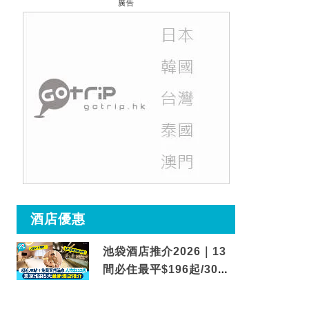
廣告
酒店優惠
池袋酒店推介2026｜13
間必住最平$196起/30秒
到車站/免費碳酸溫泉