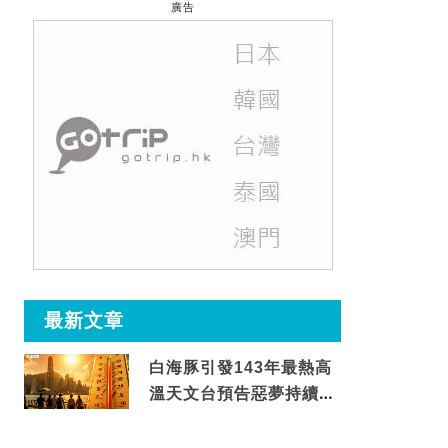
廣告
最新文章
白海豚引發143年最熱高
溫天文台預告惡夢持續至
這天