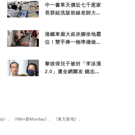
中一書單天價近七千惹家
長群組洗版前線老師大爆
綑綁銷售真正內幕
港鐵車廂大叔赤腳坐地霸
位！雙手捧一物準備做出
隨時被罰數千元舉動
黎彼得兒子被封「李泳漢
2.0」遭全網圍攻 鍾志光
罕有動氣護航揭內情
ip》
、
《NM+新Monday》
、
《東方新地》
、