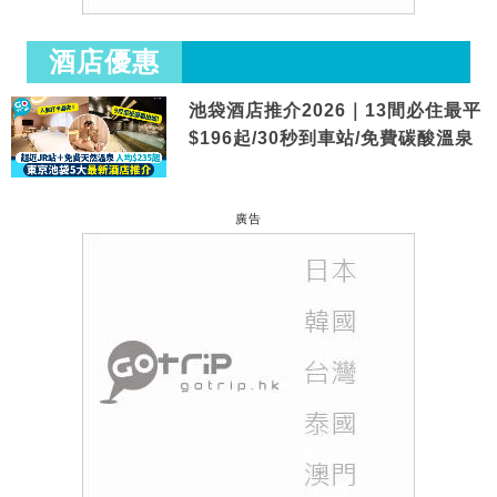
酒店優惠
池袋酒店推介2026｜13間必住最平
$196起/30秒到車站/免費碳酸溫泉
廣告