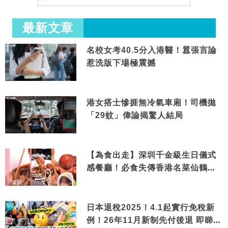
最新文章
名校女考40.5分入港醫！囂張言論
惹洗版下場極震撼
港女搭士慘捱無冷氣車廂！司機拋
「29蚊」偉論揭驚人結局
【為食出走】深圳千金級生日儀式
感餐廳！必食失傳香港名菜仙鶴神
針＋黃金松葉蟹斗
日本退稅2025！4.1起實行免稅新
例！26年11月新制先付後退 即睇步