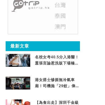
最新文章
名校女考40.5分入港醫！
囂張言論惹洗版下場極震
撼
港女搭士慘捱無冷氣車
廂！司機拋「29蚊」偉論
揭驚人結局
【為食出走】深圳千金級