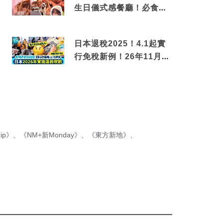
生日儀式感餐廳！必食失
傳香港名菜仙鶴神針＋黃
金松葉蟹斗
日本退稅2025！4.1起實
行免稅新例！26年11月
新制先付後退 即睇步驟！
ip》
、
《NM+新Monday》
、
《東方新地》
、