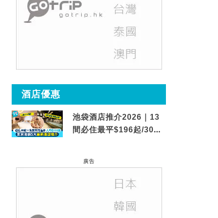
酒店優惠
池袋酒店推介2026｜13
間必住最平$196起/30秒
到車站/免費碳酸溫泉
廣告