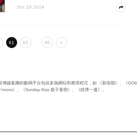
Oct 10 2024
…
0
61
62
80
新傳媒集團的數碼平台包括多個網站和應用程式，如
《新假期》
、
《GOtr
《more》
、
《Sunday Kiss 親子童萌》
、
《經濟一週》
。