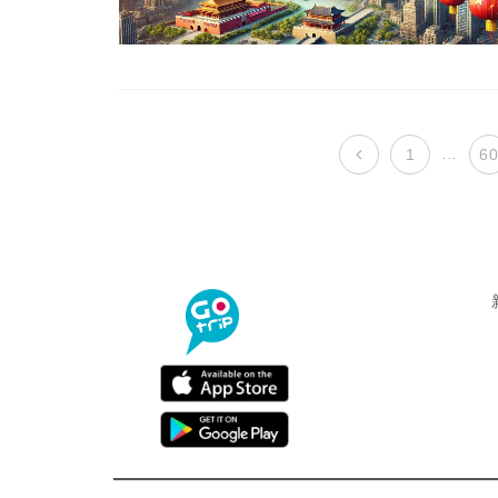
…
1
6