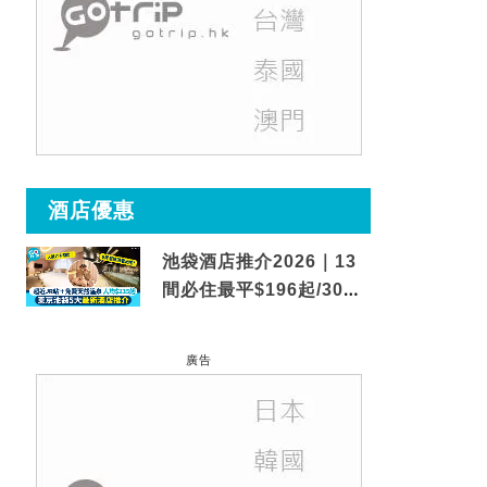
酒店優惠
池袋酒店推介2026｜13
間必住最平$196起/30秒
到車站/免費碳酸溫泉
廣告