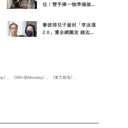
位！雙手捧一物準備做出
隨時被罰數千元舉動
黎彼得兒子被封「李泳漢
2.0」遭全網圍攻 鍾志光
罕有動氣護航揭內情
ip》
、
《NM+新Monday》
、
《東方新地》
、