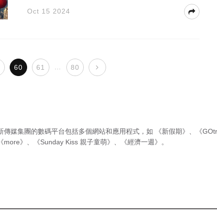
Oct 15 2024
…
9
60
61
80
新傳媒集團的數碼平台包括多個網站和應用程式，如
《新假期》
、
《GOtr
《more》
、
《Sunday Kiss 親子童萌》
、
《經濟一週》
。