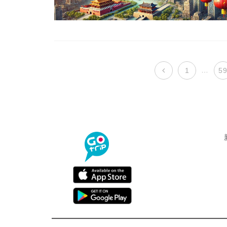
…
1
5