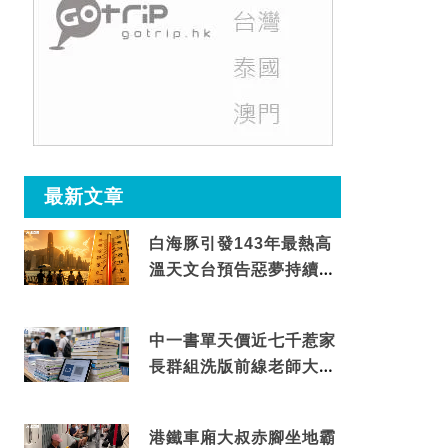
最新文章
白海豚引發143年最熱高
溫天文台預告惡夢持續至
這天
中一書單天價近七千惹家
長群組洗版前線老師大爆
綑綁銷售真正內幕
港鐵車廂大叔赤腳坐地霸