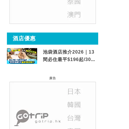
酒店優惠
池袋酒店推介2026｜13
間必住最平$196起/30秒
到車站/免費碳酸溫泉
廣告