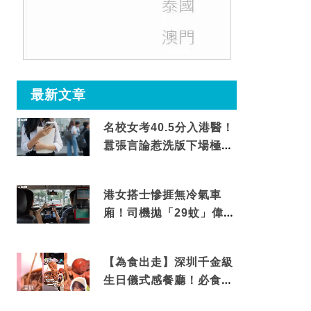
最新文章
名校女考40.5分入港醫！
囂張言論惹洗版下場極震
撼
港女搭士慘捱無冷氣車
廂！司機拋「29蚊」偉論
揭驚人結局
【為食出走】深圳千金級
生日儀式感餐廳！必食失
傳香港名菜仙鶴神針＋黃