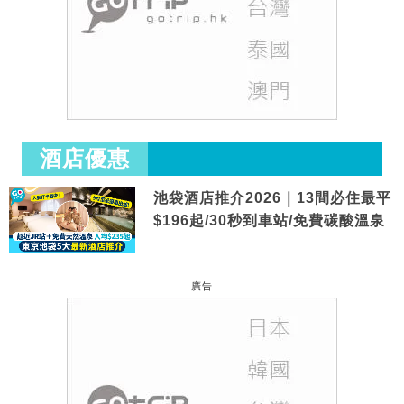
酒店優惠
池袋酒店推介2026｜13間必住最平
$196起/30秒到車站/免費碳酸溫泉
廣告