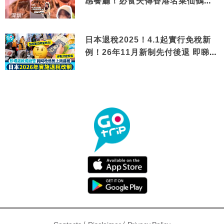
感餐廳！必食失傳香港名菜仙鶴神
針＋黃金松葉蟹斗
日本退稅2025！4.1起實行免稅新
例！26年11月新制先付後退 即睇步
驟！