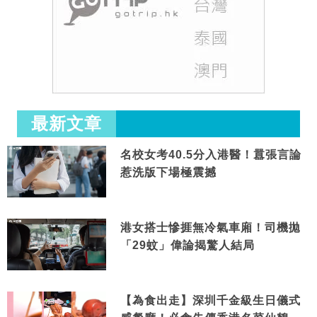
最新文章
名校女考40.5分入港醫！囂張言論
惹洗版下場極震撼
港女搭士慘捱無冷氣車廂！司機拋
「29蚊」偉論揭驚人結局
【為食出走】深圳千金級生日儀式