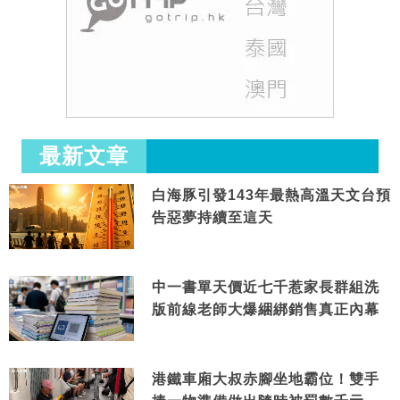
最新文章
白海豚引發143年最熱高溫天文台預
告惡夢持續至這天
中一書單天價近七千惹家長群組洗
版前線老師大爆綑綁銷售真正內幕
港鐵車廂大叔赤腳坐地霸位！雙手