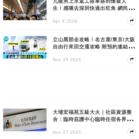
九龍男上水返工搭車搭到懷疑人
生！感嘆去深圳快過出旺角 網民：
難怪個個北上消費
Apr 8 2026
立山黑部全攻略！名古屋/東京/大阪
自由行來回交通攻略 附預約連結/時
刻表
Nov 29 2025
大埔宏福苑五級大火｜社區資源整
合：臨時庇護中心臨時住宿各界援
助熱線特別交通及運輸安排
Nov 27 2025