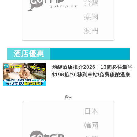
酒店優惠
池袋酒店推介2026｜13間必住最平
$196起/30秒到車站/免費碳酸溫泉
廣告