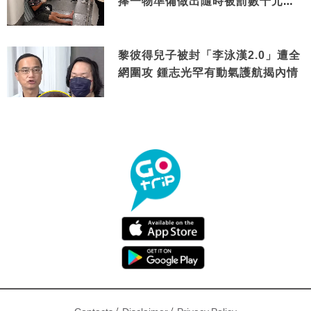
捧一物準備做出隨時被罰數千元舉
動
黎彼得兒子被封「李泳漢2.0」遭全
網圍攻 鍾志光罕有動氣護航揭內情