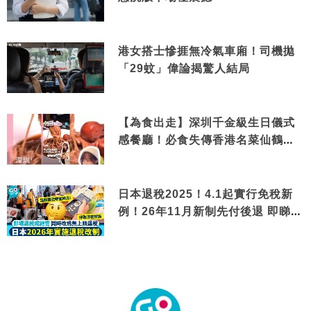
港女搭士慘捱無冷氣車廂！司機拋
「29蚊」偉論揭驚人結局
【為食出走】深圳千金級生日儀式
感餐廳！必食失傳香港名菜仙鶴神
針＋黃金松葉蟹斗
日本退稅2025！4.1起實行免稅新
例！26年11月新制先付後退 即睇步
驟！