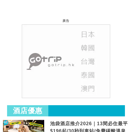
廣告
酒店優惠
池袋酒店推介2026｜13間必住最平
$196起/30秒到車站/免費碳酸溫泉