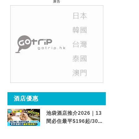
廣告
酒店優惠
池袋酒店推介2026｜13
間必住最平$196起/30秒
到車站/免費碳酸溫泉