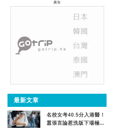
廣告
最新文章
名校女考40.5分入港醫！
囂張言論惹洗版下場極震
撼