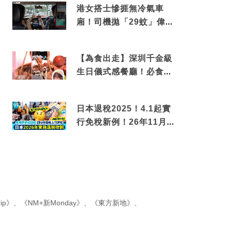
港女搭士慘捱無冷氣車
廂！司機拋「29蚊」偉論
揭驚人結局
【為食出走】深圳千金級
生日儀式感餐廳！必食失
傳香港名菜仙鶴神針＋黃
金松葉蟹斗
日本退稅2025！4.1起實
行免稅新例！26年11月
新制先付後退 即睇步
驟！
ip》
、
《NM+新Monday》
、
《東方新地》
、