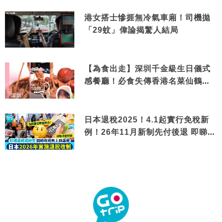
港女搭士慘捱無冷氣車廂！司機拋
「29蚊」偉論揭驚人結局
【為食出走】深圳千金級生日儀式
感餐廳！必食失傳香港名菜仙鶴神
針＋黃金松葉蟹斗
日本退稅2025！4.1起實行免稅新
例！26年11月新制先付後退 即睇步
驟！