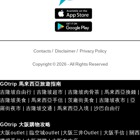
/
/
Contacts
Disclaimer
Privacy Policy
Copyright © 2026 - All Rights Reserved
GOtrip 馬來西亞旅遊指南
吉隆坡自由行
|
吉隆坡超市
|
吉隆坡肉骨茶
|
馬來西亞換錢
|
吉隆坡美食
|
馬來西亞手信
|
茨廠街美食
|
吉隆坡夜市
|
亞
羅街夜市
|
吉隆坡交通
|
馬來西亞入境
|
沙巴自由行
GOtrip 大阪購物攻略
大阪outlet
|
臨空城outlet
|
大阪三井Outlet
|
大阪手信
|
關西