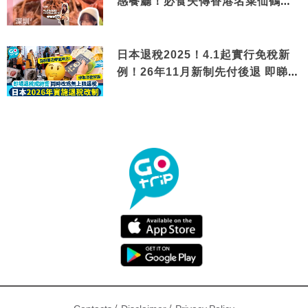
感餐廳！必食失傳香港名菜仙鶴神
針＋黃金松葉蟹斗
日本退稅2025！4.1起實行免稅新
例！26年11月新制先付後退 即睇步
驟！