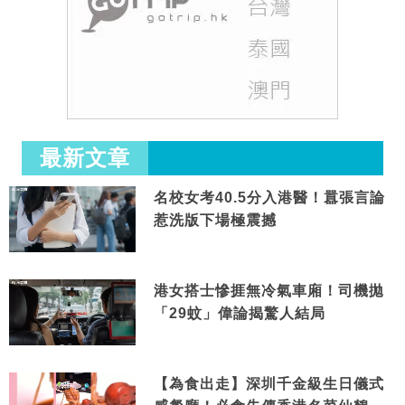
最新文章
名校女考40.5分入港醫！囂張言論
惹洗版下場極震撼
港女搭士慘捱無冷氣車廂！司機拋
「29蚊」偉論揭驚人結局
【為食出走】深圳千金級生日儀式