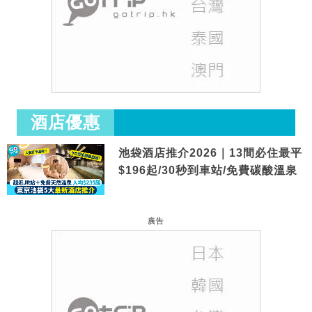
酒店優惠
池袋酒店推介2026｜13間必住最平
$196起/30秒到車站/免費碳酸溫泉
廣告