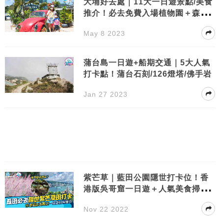
大埔好去處｜11大一日遊景點/美食
推介！必去免費入場植物園＋森林
系cafe
May 8 2023
蒲台島一日遊+船期交通｜5大人氣
打卡點！蒲台石刻/126燈塔/佛手岩
Jan 27 2023
紫芒草｜藍田公園隱世打卡位！香
港版吳哥窟一日遊＋人氣美食掃街
之旅
Nov 22 2022