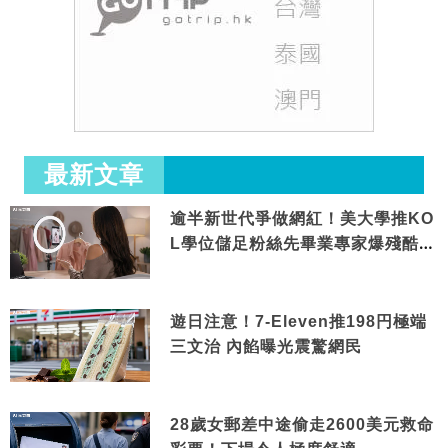
最新文章
逾半新世代爭做網紅！美大學推KO
L學位儲足粉絲先畢業專家爆殘酷現
實
遊日注意！7-Eleven推198円極端
三文治 內餡曝光震驚網民
28歲女郵差中途偷走2600美元救命