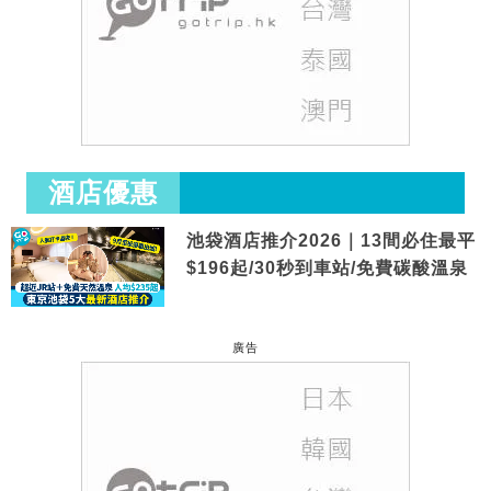
酒店優惠
池袋酒店推介2026｜13間必住最平
$196起/30秒到車站/免費碳酸溫泉
廣告