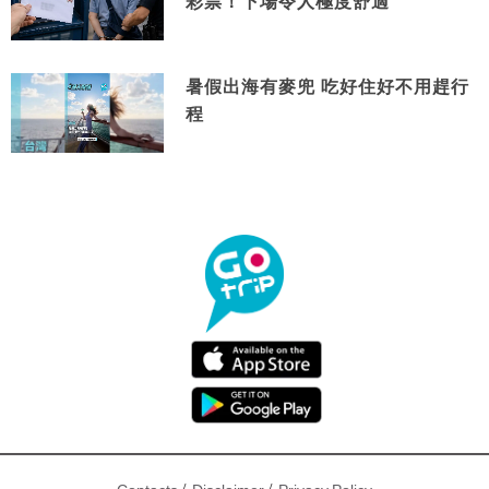
彩票！下場令人極度舒適
暑假出海有麥兜 吃好住好不用趕行
程