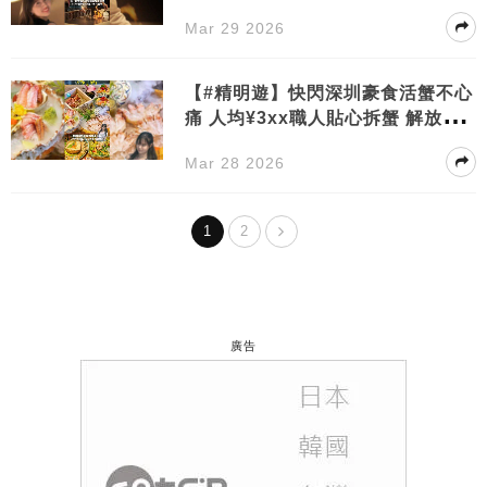
牛龍蝦
Mar 29 2026
【#精明遊】快閃深圳豪食活蟹不心
痛 人均¥3xx職人貼心拆蟹 解放雙
手
Mar 28 2026
1
2
廣告