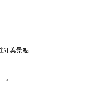
畿道紅葉景點
廣告