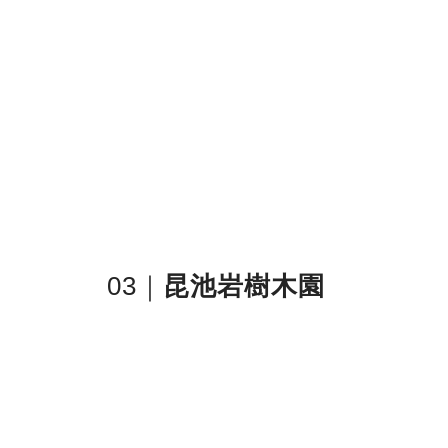
03｜
昆池岩樹木園