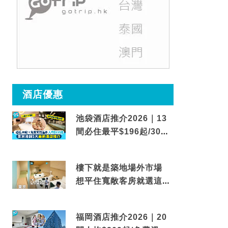
酒店優惠
池袋酒店推介2026｜13
間必住最平$196起/30秒
到車站/免費碳酸溫泉
樓下就是築地場外市場
想平住寬敞客房就選這間
東京酒店
福岡酒店推介2026｜20