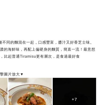
由2種不同的麵混在一起，口感豐富，醬汁又好香芝士味。
濃的海鮮味，再配上偏硬身的麵質，簡直一流！最意想
，比起普通Tiramisu更有層次，是食過最好食
+7
+7
+7