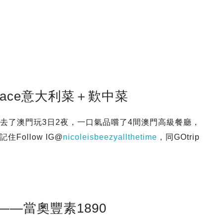
sace意大利菜＋歎中菜
連假去了澳門玩3日2夜，一口氣品嚐了4間澳門高級餐廳，
ollow IG@
nicoleisbeezyallthetime
，同GOtrip
——當奧豐素1890