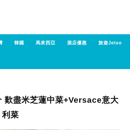
灣
韓國
馬來西亞
酒店優惠
旅遊Jetso
歎盡米芝蓮中菜+Versace意大
利菜