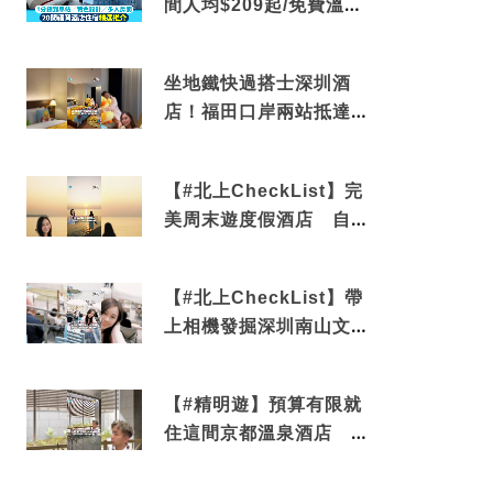
間人均$209起/免費溫泉/
近博多車站
坐地鐵快過搭士深圳酒
店！福田口岸兩站抵達
還有免費烘洗服務
【#北上CheckList】完
美周末遊度假酒店 自帶
電影院 必打卡深圳膠囊
列車
【#北上CheckList】帶
上相機發掘深圳南山文藝
角落 2天1夜住進海景套
房享受私人時光
【#精明遊】預算有限就
住這間京都溫泉酒店 車
站行5分鐘可達 必吃自助
早餐