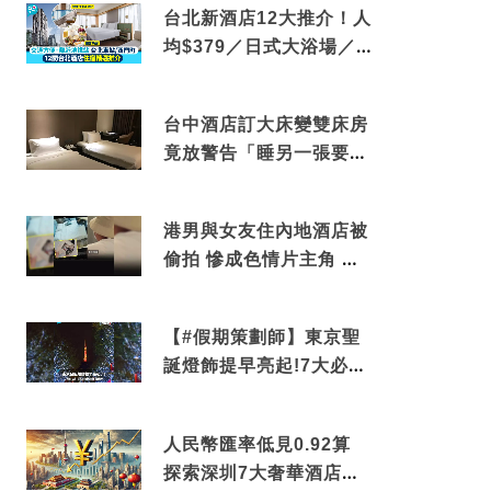
台北新酒店12大推介！人
均$379／日式大浴場／1
分鐘到捷運／米芝蓮推介
台中酒店訂大床變雙床房
竟放警告「睡另一張要加
錢」網民：好孤寒
港男與女友住內地酒店被
偷拍 慘成色情片主角 鏡
頭位置曝光 逾180間酒店
中招
【#假期策劃師】東京聖
誕燈飾提早亮起!7大必去
打卡點 快把路線收藏吧
人民幣匯率低見0.92算
探索深圳7大奢華酒店體