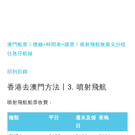
澳門船票丨價錢+時間表+購票！噴射飛航恢復尖沙咀
往氹仔航線
回到目錄
香港去澳門方法丨3. 噴射飛航
噴射飛航船票收費：
種類
平日
週末及假
夜晚
日