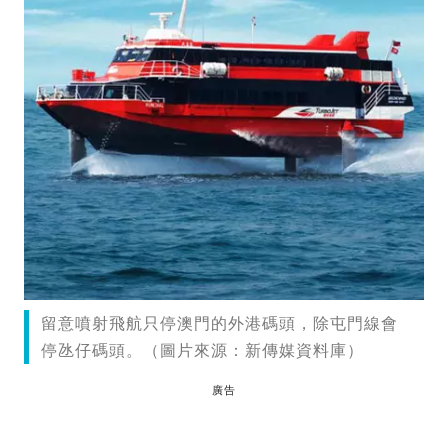
留意噴射飛航只停澳門的外港碼頭，除屯門線會
停氹仔碼頭。（圖片來源：新傳媒資料庫）
廣告