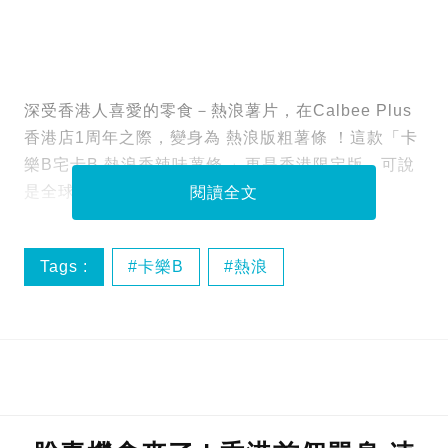
深受香港人喜愛的零食－熱浪薯片，在Calbee Plus
香港店1周年之際，變身為 熱浪版粗薯條 ！這款「卡
樂B宅卡B 熱浪香辣味薯條 」更是香港限定版，可說
是全球唯一，熱浪粉絲必試！
閱讀全文
Tags :
卡樂B
熱浪
熱浪版粗薯條
薯條