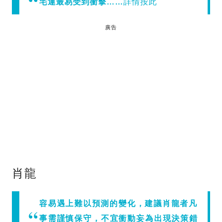
宅運最易受到衝擊……
詳情按此
廣告
肖龍
容易遇上難以預測的變化，建議肖龍者凡
事需謹慎保守，不宜衝動妄為出現決策錯