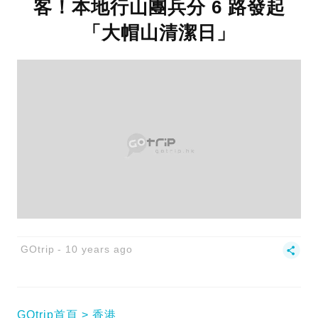
客！本地行山團兵分 6 路發起
「大帽山清潔日」
GOtrip
10 years ago
GOtrip首頁
香港