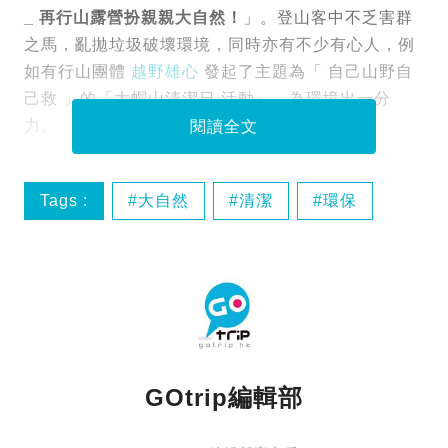
_ 再行山露營扮親親大自然！
」。登山客中不乏害群
之馬，亂拋垃圾破壞環境，同時亦有不少有心人，例
如有行山團體
越野雄心
發起了主題為「 自己山野自
己救 」的「大帽山清潔日 活動」，為環境出一分
力。
閱讀全文
Tags :
大自然
清潔
環保
行山
GOtrip編輯部