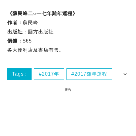
《蘇民峰二○一七年雞年運程》
作者：
蘇民峰
出版社
：圓方出版社
價錢：
$65
各大便利店及書店有售。
Tags :
2017年
2017雞年運程
蘇民峰
雞年
廣告