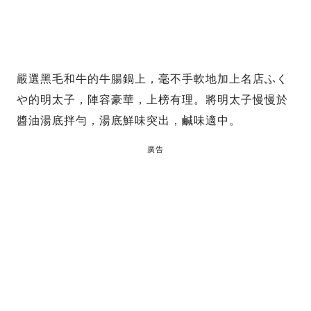
嚴選黑毛和牛的牛腸鍋上，毫不手軟地加上名店ふく
や的明太子，陣容豪華，上榜有理。將明太子慢慢於
醬油湯底拌勻，湯底鮮味突出，鹹味適中。
廣告