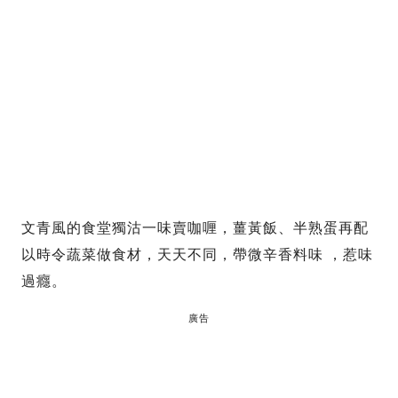
文青風的食堂獨沽一味賣咖喱，薑黃飯、半熟蛋再配
以時令蔬菜做食材，天天不同，帶微辛香料味 ，惹味
過癮。
廣告