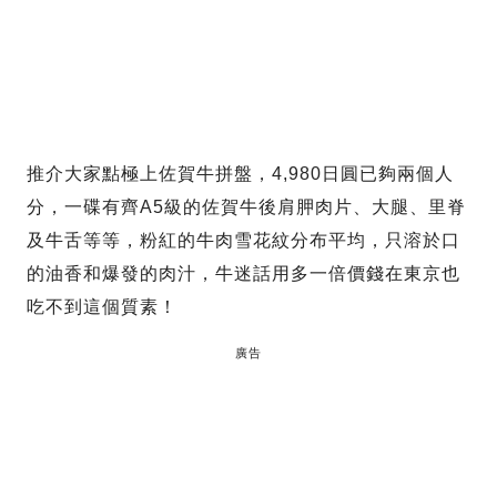
推介大家點極上佐賀牛拼盤，4,980日圓已夠兩個人
分，一碟有齊A5級的佐賀牛後肩胛肉片、大腿、里脊
及牛舌等等，粉紅的牛肉雪花紋分布平均，只溶於口
的油香和爆發的肉汁，牛迷話用多一倍價錢在東京也
吃不到這個質素！
廣告