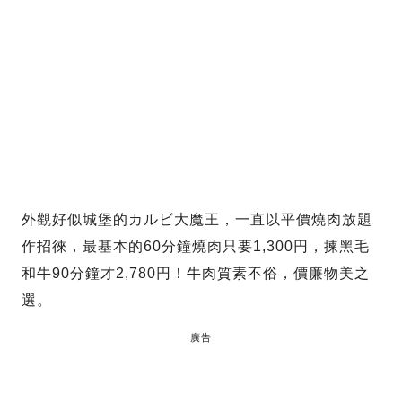
外觀好似城堡的カルビ大魔王，一直以平價燒肉放題
作招徠，最基本的60分鐘燒肉只要1,300円，揀黑毛
和牛90分鐘才2,780円！牛肉質素不俗，價廉物美之
選。
廣告