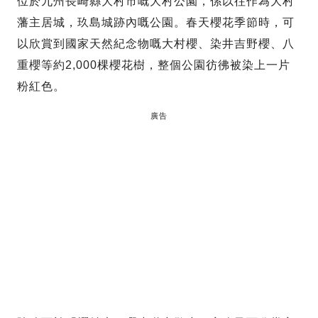
位於九州長崎縣大村市嘅大村公園，係以往作為大村
藩主居城，玖島城跡內嘅公園。春天櫻花季節時，可
以欣賞到國家天然紀念物嘅大村櫻、染井吉野櫻、八
重櫻等約2,000棵櫻花樹，整個公園彷彿被染上一片
粉紅色。
廣告