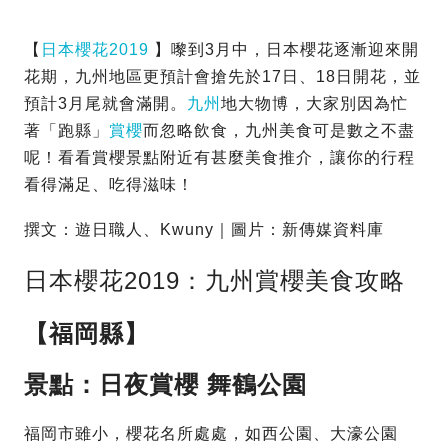
【
日本櫻花2019
】嚟到3月中，日本櫻花逐漸迎來開
花期，九州地區更預計會搶先於17日、18日開花，並
預計3月尾就會滿開。
九州
地大物博，大家別因為忙
著「跑縣」
賞櫻
而忽略飲食，九州美食可是數之不盡
呢！看看賞櫻景點附近有甚麼美食推介，讓你的行程
看得滿足、吃得滋味！
撰文：遊日職人、Kwuny｜圖片：新傳媒資料庫
日本櫻花2019：九州賞櫻美食攻略
【福岡縣】
景點：日夜賞櫻 舞鶴公園
福岡市雖小，櫻花名所處處，如西公園、大濠公園