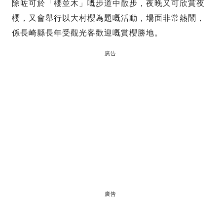
除咗可於「櫻並木」嘅步道中散步，夜晚又可欣賞夜
櫻，又會舉行以大村櫻為題嘅活動，場面非常熱鬧，
係長崎縣長年受觀光客歡迎嘅賞櫻勝地。
廣告
廣告