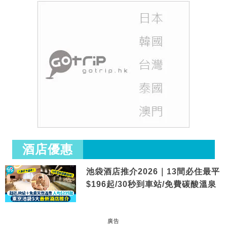
酒店優惠
池袋酒店推介2026｜13間必住最平
$196起/30秒到車站/免費碳酸溫泉
廣告