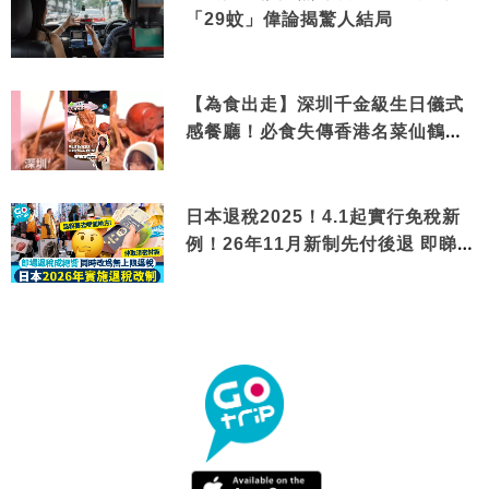
「29蚊」偉論揭驚人結局
【為食出走】深圳千金級生日儀式
感餐廳！必食失傳香港名菜仙鶴神
針＋黃金松葉蟹斗
日本退稅2025！4.1起實行免稅新
例！26年11月新制先付後退 即睇步
驟！