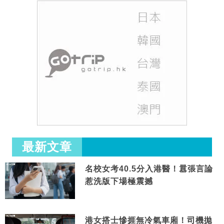
最新文章
名校女考40.5分入港醫！囂張言論
惹洗版下場極震撼
港女搭士慘捱無冷氣車廂！司機拋