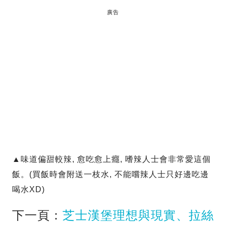
廣告
▲味道偏甜較辣, 愈吃愈上癮, 嗜辣人士會非常愛這個
飯。(買飯時會附送一枝水, 不能嚐辣人士只好邊吃邊
喝水XD)
下一頁：
芝士漢堡理想與現實、拉絲