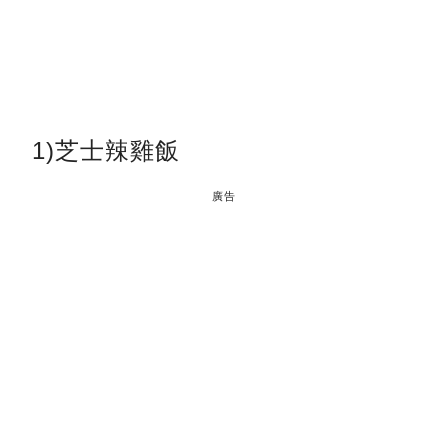
1)芝士辣雞飯
廣告