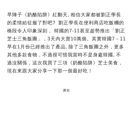
早陣子《奶酪陷阱》紅翻天, 相信大家都被劉正學長
的柔情給征服了對吧? 劉正學長在便利商店吃飯糰的
橋段令人印象深刻， 韓國的7-11甚至趁勢推出「劉正
芝士三角飯團」，3天內大賣10萬個。其實韓國7－11
早在1月份已經推出了產品, 除了三角飯團之外，更多
其他多款食物，不過很可惜我當時不是身處韓國, 不
過沒關係，這次我買了三項《奶酪陷阱》芝士美食，
現在來跟大家分享一下那一個最好吃！
廣告