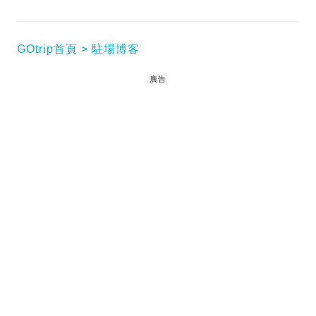
GOtrip首頁
駐場博客
廣告
去遊樂場玩，當然一大班人就開開心心啦～不過同揀