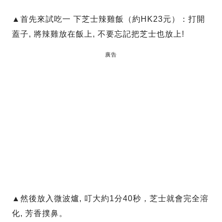
▲首先來試吃一 下芝士辣雞飯（約HK23元）：打開
蓋子, 將辣雞放在飯上, 不要忘記把芝士也放上!
廣告
▲然後放入微波爐, 叮大約1分40秒，芝士就會完全溶
化, 芳香撲鼻。