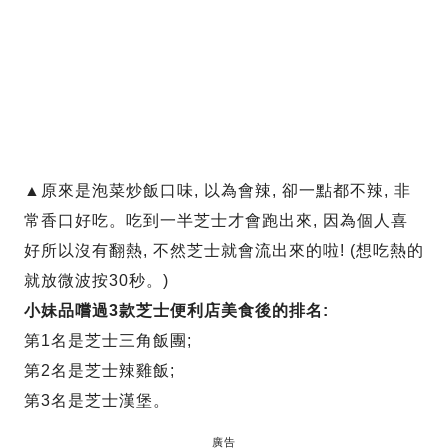
▲原來是泡菜炒飯口味, 以為會辣, 卻一點都不辣, 非
常香口好吃。吃到一半芝士才會跑出來, 因為個人喜
好所以沒有翻熱, 不然芝士就會流出來的啦! (想吃熱的
就放微波按30秒。)
小妹品嚐過3款芝士便利店美食後的排名:
第1名是芝士三角飯團;
第2名是芝士辣雞飯;
第3名是芝士漢堡。
廣告