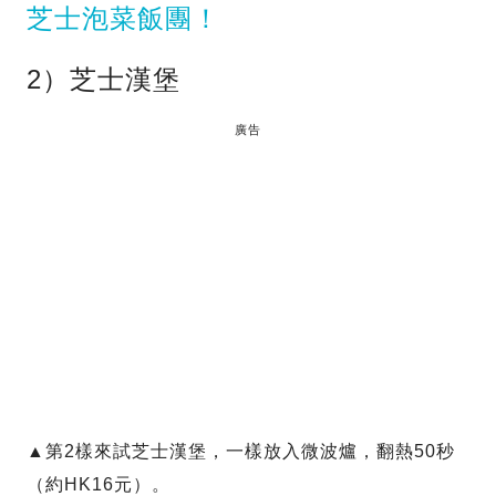
芝士泡菜飯團！
2）芝士漢堡
廣告
▲第2樣來試芝士漢堡，一樣放入微波爐，翻熱50秒
（約HK16元）。