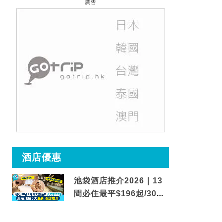
廣告
酒店優惠
池袋酒店推介2026｜13
間必住最平$196起/30秒
到車站/免費碳酸溫泉