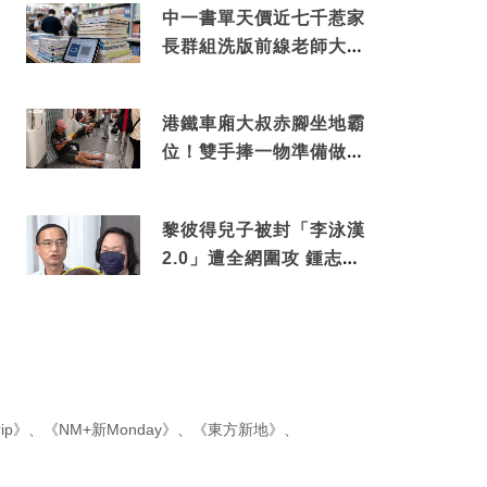
中一書單天價近七千惹家
長群組洗版前線老師大爆
綑綁銷售真正內幕
港鐵車廂大叔赤腳坐地霸
位！雙手捧一物準備做出
隨時被罰數千元舉動
黎彼得兒子被封「李泳漢
2.0」遭全網圍攻 鍾志光
罕有動氣護航揭內情
ip》
、
《NM+新Monday》
、
《東方新地》
、