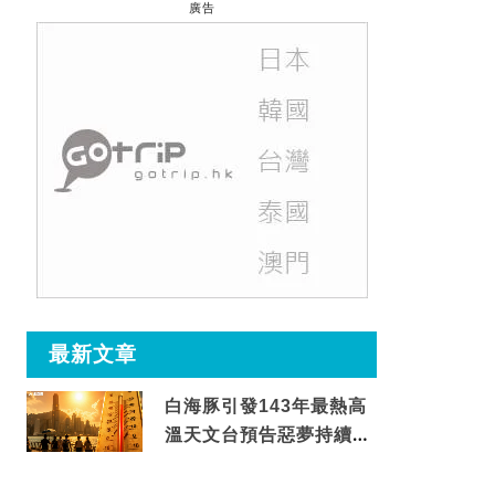
廣告
最新文章
白海豚引發143年最熱高
溫天文台預告惡夢持續至
這天