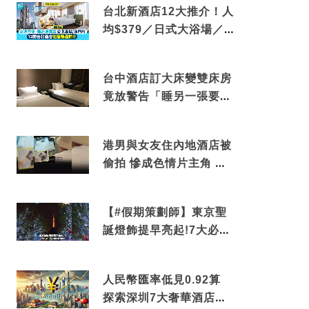
台北新酒店12大推介！人
均$379／日式大浴場／1
分鐘到捷運／米芝蓮推介
台中酒店訂大床變雙床房
竟放警告「睡另一張要加
錢」網民：好孤寒
港男與女友住內地酒店被
偷拍 慘成色情片主角 鏡
頭位置曝光 逾180間酒店
中招
【#假期策劃師】東京聖
誕燈飾提早亮起!7大必去
打卡點 快把路線收藏吧
人民幣匯率低見0.92算
探索深圳7大奢華酒店體