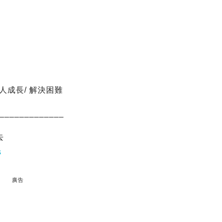
個人成長/ 解決困難
_____________
去
s
廣告