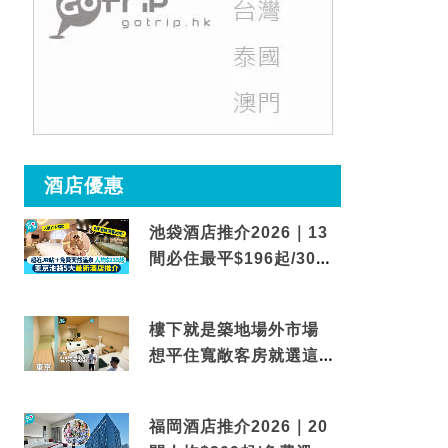
酒店優惠
池袋酒店推介2026｜13
間必住最平$196起/30秒
到車站/免費碳酸溫泉
樓下就是築地場外市場
想平住寬敞客房就選這間
東京酒店
福岡酒店推介2026｜20