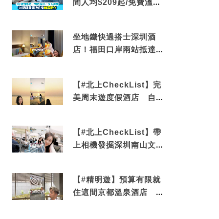
間人均$209起/免費溫泉/
近博多車站
坐地鐵快過搭士深圳酒
店！福田口岸兩站抵達
還有免費烘洗服務
【#北上CheckList】完
美周末遊度假酒店 自帶
電影院 必打卡深圳膠囊
列車
【#北上CheckList】帶
上相機發掘深圳南山文藝
角落 2天1夜住進海景套
房享受私人時光
【#精明遊】預算有限就
住這間京都溫泉酒店 車
站行5分鐘可達 必吃自助
早餐