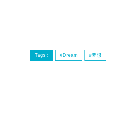
Tags :
Dream
夢想