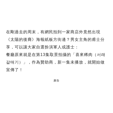
在剛過去的周末，有網民拍到一家商店外竟然出現
《太陽的後裔》海報紙板方街邊？男女主角的甫士分
享，可以讓大家自選扮演軍人或護士：
餐廳原來就是在第13集取景拍攝的「喜來稀肉（서래
갈매기）」，作為贊助商，新一集未播放，就開始做
宣傳了！
廣告