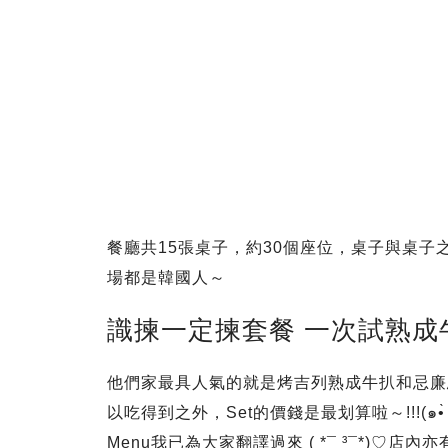
餐廳共15張桌子，約30個座位，桌子與桌子之
場都是韓國人～
識揀一定揀套餐 一次試熟成
他們家最具人氣的就是烤吉列熟成牛扒和忌廉烏冬
Menu我已為大家翻譯過來 ( *¯ ³¯*)♡