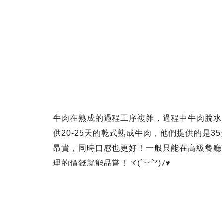
牛肉在熟成的過程工序複雜，過程中牛肉脫水
供20-25天的乾式熟成牛肉，他們提供的是
昂貴，同時口感也更好！一般只能在高級餐廳
理的價錢就能品嘗！ヾ(´︶`*)ﾉ♥