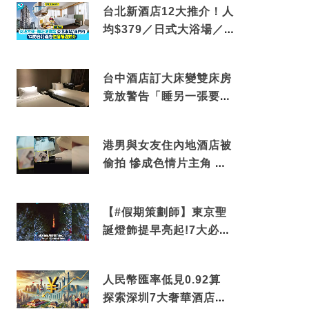
台北新酒店12大推介！人
均$379／日式大浴場／1
分鐘到捷運／米芝蓮推介
台中酒店訂大床變雙床房
竟放警告「睡另一張要加
錢」網民：好孤寒
港男與女友住內地酒店被
偷拍 慘成色情片主角 鏡
頭位置曝光 逾180間酒店
中招
【#假期策劃師】東京聖
誕燈飾提早亮起!7大必去
打卡點 快把路線收藏吧
人民幣匯率低見0.92算
探索深圳7大奢華酒店體