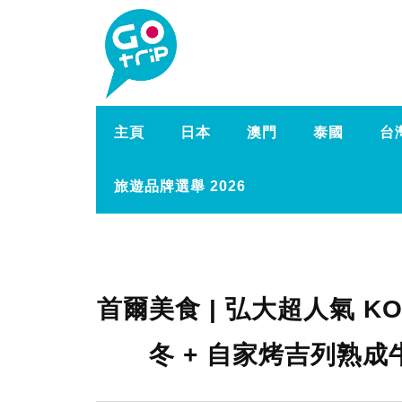
主頁
日本
澳門
泰國
台
旅遊品牌選舉 2026
首爾美食 | 弘大超人氣 K
冬 + 自家烤吉列熟成牛扒 