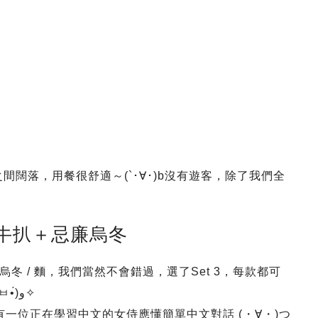
間闊落，用餐很舒適～(`･∀･)b沒有遊客，除了我們全
牛扒＋忌廉烏冬
 / 麵，我們當然不會錯過，選了Set 3，每款都可
以吃得到之外，Set的價錢是最划算啦～!!!(๑•̀ㅂ•́)و✧
店內亦有一位正在學習中文的女侍應懂簡單中文對話 (・∀・)つ