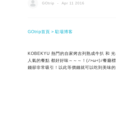
GOtrip
Apr 11 2016
GOtrip首頁
駐場博客
KOBEKYU 熱門的自家烤吉列熟成牛扒 
人氣的餐點 都好好味～～～！(ﾉ>ω<)ﾉ餐廳標榜
錢卻非常吸引！以此等價錢就可以吃到美味的熟成牛