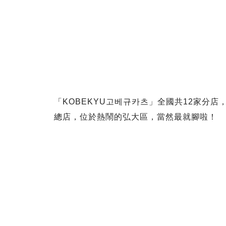
「KOBEKYU고베규카츠」全國共12家分
總店，位於熱鬧的弘大區，當然最就腳啦！