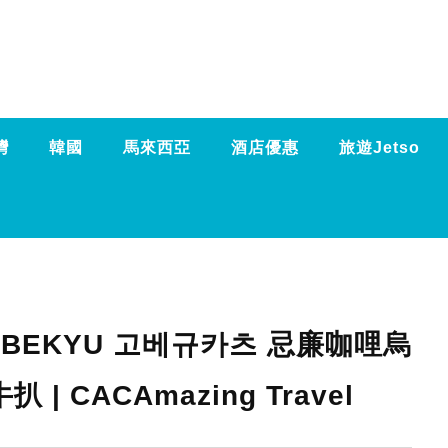
灣
韓國
馬來西亞
酒店優惠
旅遊Jetso
OBEKYU 고베규카츠 忌廉咖哩烏
| CACAmazing Travel