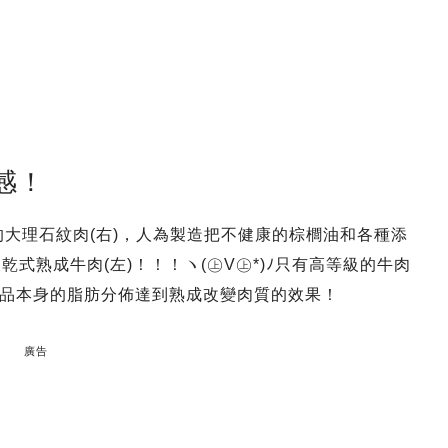
感！
造的大理石紋肉(右)，人為製造把不健康的棕櫚油和各種添
式熟成牛肉(左)！！！ヽ(㊤V㊤*)ﾉ只有高等級的牛肉
品本身的脂肪分佈達到熟成改變肉質的效果！
廣告