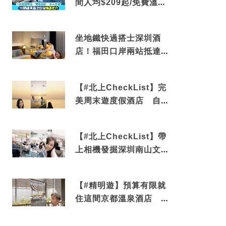
間人均$209起/免費溫泉/
近博多車站
坐地鐵快過搭士深圳酒
店！福田口岸兩站抵達
還有免費烘洗服務
【#北上CheckList】完
美周末遊度假酒店 自帶
電影院 必打卡深圳膠囊
列車
【#北上CheckList】帶
上相機發掘深圳南山文藝
角落 2天1夜住進海景套
房享受私人時光
【#精明遊】預算有限就
住這間京都溫泉酒店 車
站行5分鐘可達 必吃自助
早餐