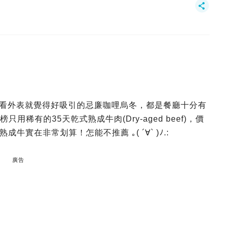
和 光看外表就覺得好吸引的忌廉咖哩烏冬，都是餐廳十分有
只用稀有的35天乾式熟成牛肉(Dry-aged beef)，價
實在非常划算！怎能不推薦 ｡( ´∀` )ﾉ.:
廣告