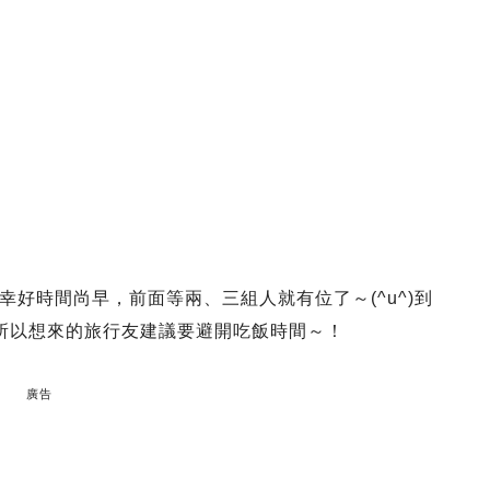
好時間尚早，前面等兩、三組人就有位了～(^u^)到
所以想來的旅行友建議要避開吃飯時間～！
廣告