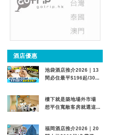
酒店優惠
池袋酒店推介2026｜13
間必住最平$196起/30秒
到車站/免費碳酸溫泉
樓下就是築地場外市場
想平住寬敞客房就選這間
東京酒店
福岡酒店推介2026｜20