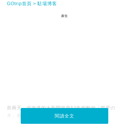
GOtrip首頁
駐場博客
廣告
前兩天，北海道的大新聞就是52年樹齡的「哲学の
木」被推倒了。
閱讀全文