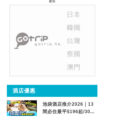
廣告
酒店優惠
池袋酒店推介2026｜13
間必住最平$196起/30秒
到車站/免費碳酸溫泉