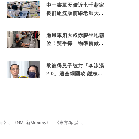
中一書單天價近七千惹家
長群組洗版前線老師大爆
綑綁銷售真正內幕
港鐵車廂大叔赤腳坐地霸
位！雙手捧一物準備做出
隨時被罰數千元舉動
黎彼得兒子被封「李泳漢
2.0」遭全網圍攻 鍾志光
罕有動氣護航揭內情
ip》
、
《NM+新Monday》
、
《東方新地》
、