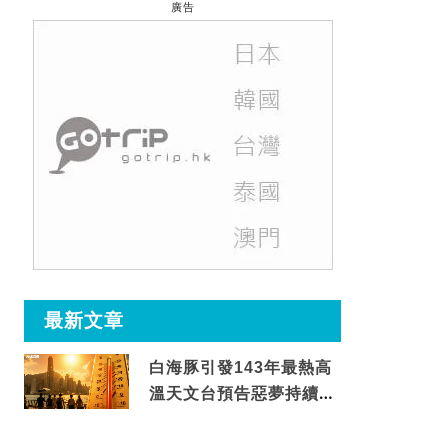
廣告
最新文章
白海豚引發143年最熱高
溫天文台預告惡夢持續至
這天