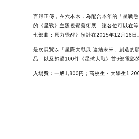
言歸正傳，在六本木，為配合本年的「星戰熱」，推出了
的《星戰》主題視覺藝術展，讓各位可以在等待
七部曲：原力覺醒》預計在2015年12月18日
是次展覽以「星際大戰展 連結未來、創造的
品，以及超過100件《星球大戰》首6部電影的道具
入場費：一般1,800円；高校生・大學生1,20