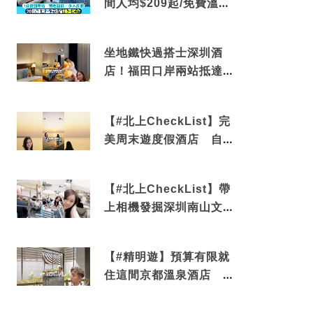
間人均$209起/免費溫泉/
近博多車站
坐地鐵快過搭士深圳酒
店！福田口岸兩站抵達
還有免費烘洗服務
【#北上CheckList】完
美周末遊度假酒店 自帶
電影院 必打卡深圳膠囊
列車
【#北上CheckList】帶
上相機發掘深圳南山文藝
角落 2天1夜住進海景套
房享受私人時光
【#精明遊】預算有限就
住這間京都溫泉酒店 車
站行5分鐘可達 必吃自助
早餐