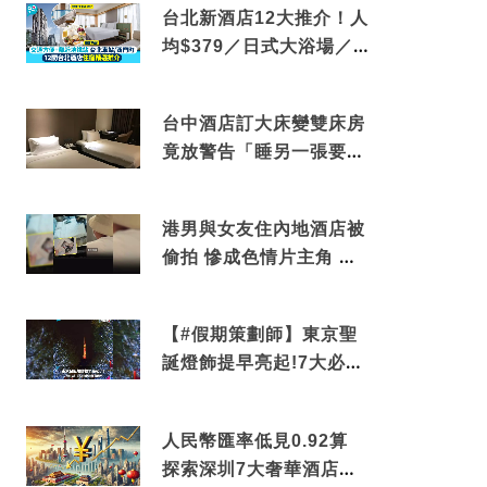
台北新酒店12大推介！人
均$379／日式大浴場／1
分鐘到捷運／米芝蓮推介
台中酒店訂大床變雙床房
竟放警告「睡另一張要加
錢」網民：好孤寒
港男與女友住內地酒店被
偷拍 慘成色情片主角 鏡
頭位置曝光 逾180間酒店
中招
【#假期策劃師】東京聖
誕燈飾提早亮起!7大必去
打卡點 快把路線收藏吧
人民幣匯率低見0.92算
探索深圳7大奢華酒店體