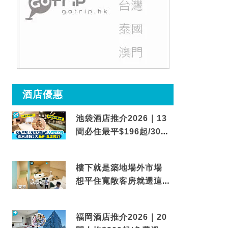
酒店優惠
池袋酒店推介2026｜13
間必住最平$196起/30秒
到車站/免費碳酸溫泉
樓下就是築地場外市場
想平住寬敞客房就選這間
東京酒店
福岡酒店推介2026｜20