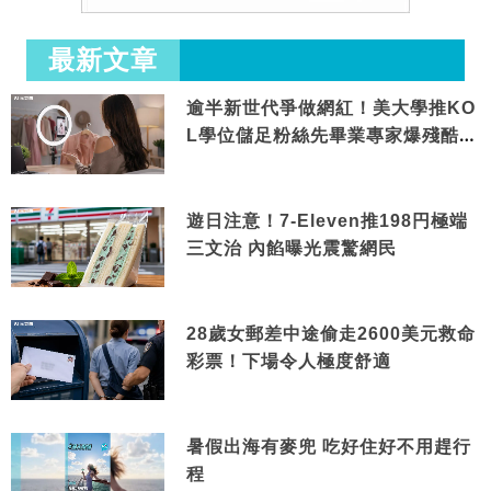
最新文章
逾半新世代爭做網紅！美大學推KO
L學位儲足粉絲先畢業專家爆殘酷現
實
遊日注意！7-Eleven推198円極端
三文治 內餡曝光震驚網民
28歲女郵差中途偷走2600美元救命
彩票！下場令人極度舒適
暑假出海有麥兜 吃好住好不用趕行
程