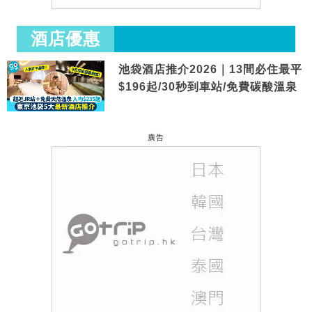
酒店優惠
池袋酒店推介2026｜13間必住最平
$196起/30秒到車站/免費碳酸溫泉
廣告