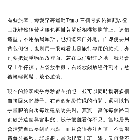
有些旅客，總愛穿著運動T恤加三個骨多袋褲配以登
山跑鞋然後帶著腰包再掛著單反相機於胸前上。這個
造型，不用福爾摩斯，也知道來自外地。而即使要用
背包側包，也別用一眼就看出是旅行專用的款式，亦
別要把貴重物品放裡面。若在賊仔猖狂之地，我只會
穿上牛仔褲，左袋放手機，右袋放錢放證件副本，然
後輕輕鬆鬆，放心遊蕩。
現在的旅客機乎每秒都在拍照，並可以同時攜著多個
血拼回來的袋子。在這個超級忙碌的時間，還可以指
手畫腳的向著每座建築物尖叫。其實，當你每個路口
都處於這個興奮狀態，賊仔很難看你不見。當地居民
會清楚自己要到的地點，而且會很專注向前，不會浪
費每分每秒。試想想，當你趕著上班上學，又何嘗不